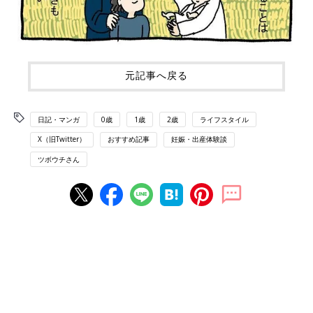
元記事へ戻る
日記・マンガ
0歳
1歳
2歳
ライフスタイル
X（旧Twitter）
おすすめ記事
妊娠・出産体験談
ツボウチさん