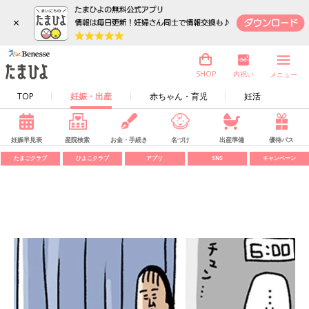
×
内祝い
SHOP
メニュー
TOP
妊娠・出産
赤ちゃん・育児
妊活
妊娠早見表
産院検索
お金・手続き
名づけ
出産準備
優待パス
たまごクラブ
ひよこクラブ
アプリ
SNS
キャンペーン