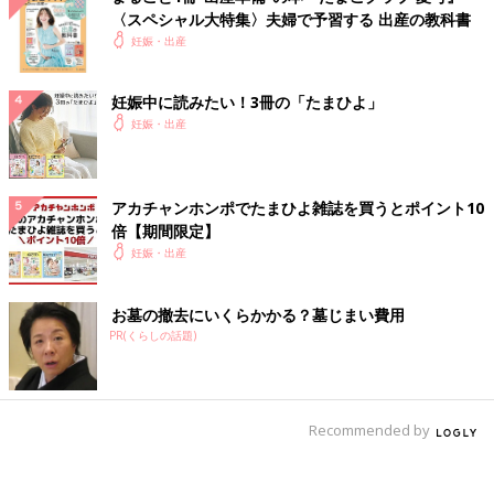
〈スペシャル大特集〉夫婦で予習する 出産の教科書
妊娠・出産
妊娠中に読みたい！3冊の「たまひよ」
妊娠・出産
アカチャンホンポでたまひよ雑誌を買うとポイント10
倍【期間限定】
妊娠・出産
お墓の撤去にいくらかかる？墓じまい費用
PR(くらしの話題)
Recommended by