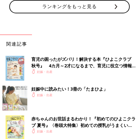
ランキングをもっと見る
関連記事
育児の困ったがズバリ！解決する本『ひよこクラブ
秋号』 4カ月～2才になるまで、育児に役立つ情報が
いっぱい！
妊娠・出産
妊娠中に読みたい！3冊の「たまひよ」
妊娠・出産
赤ちゃんのお世話まるわかり！『初めてのひよこクラ
ブ 夏号』〈巻頭大特集〉初めての授乳がうまくい
く！ おっぱい・ミルクの基本と夏のトラブル 解決テ
妊娠・出産
ク