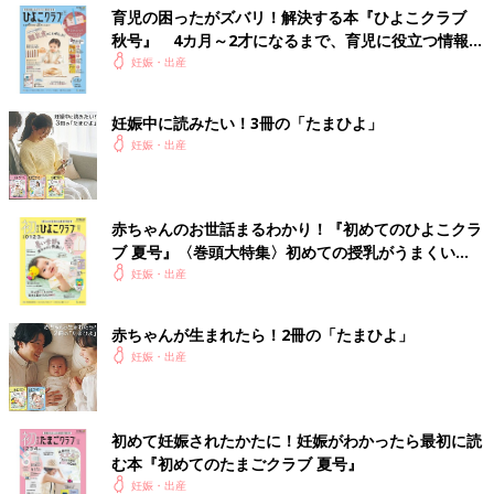
育児の困ったがズバリ！解決する本『ひよこクラブ
秋号』 4カ月～2才になるまで、育児に役立つ情報が
いっぱい！
妊娠・出産
妊娠中に読みたい！3冊の「たまひよ」
妊娠・出産
赤ちゃんのお世話まるわかり！『初めてのひよこクラ
ブ 夏号』〈巻頭大特集〉初めての授乳がうまくい
く！ おっぱい・ミルクの基本と夏のトラブル 解決テ
妊娠・出産
ク
赤ちゃんが生まれたら！2冊の「たまひよ」
妊娠・出産
初めて妊娠されたかたに！妊娠がわかったら最初に読
む本『初めてのたまごクラブ 夏号』
妊娠・出産