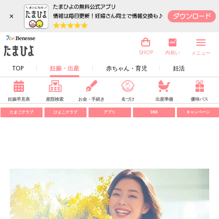
×
内祝い
SHOP
メニュー
TOP
妊娠・出産
赤ちゃん・育児
妊活
妊娠早見表
産院検索
お金・手続き
名づけ
出産準備
優待パス
たまごクラブ
ひよこクラブ
アプリ
SNS
キャンペーン