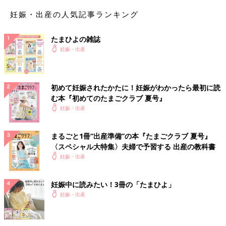
妊娠・出産の人気記事ランキング
たまひよの雑誌
妊娠・出産
初めて妊娠されたかたに！妊娠がわかったら最初に読
む本『初めてのたまごクラブ 夏号』
妊娠・出産
まるごと1冊“出産準備”の本『たまごクラブ 夏号』
〈スペシャル大特集〉夫婦で予習する 出産の教科書
妊娠・出産
妊娠中に読みたい！3冊の「たまひよ」
妊娠・出産