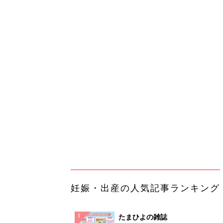
妊娠・出産の人気記事ランキング
たまひよの雑誌
妊娠・出産
初めて妊娠されたかたに！妊娠が
ったら最初に読む本『初めてのた
妊娠・出産
クラブ 夏号』
まるごと1冊“出産準備”の本『た
クラブ 夏号』〈スペシャル大特
妊娠・出産
夫婦で予習する 出産の教科書
妊娠中に読みたい！3冊の「たま
よ」
妊娠・出産