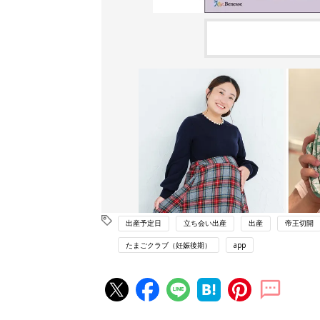
出産予定日
立ち会い出産
出産
帝王切開
たまごクラブ（妊娠後期）
app