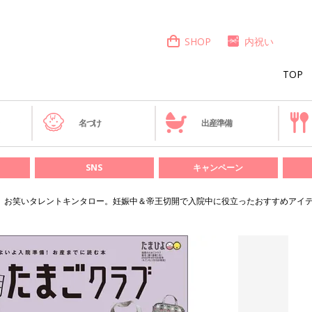
SHOP
内祝い
TOP
き
名づけ
出産準備
SNS
キャンペーン
お笑いタレントキンタロー。妊娠中＆帝王切開で入院中に役立ったおすすめアイ