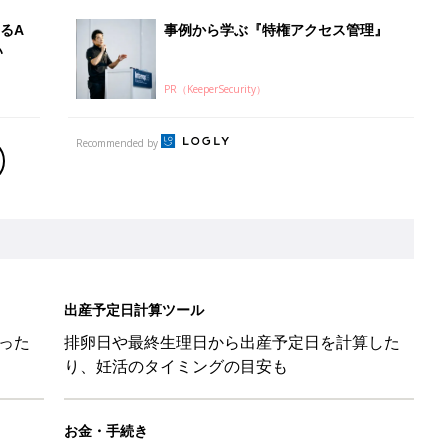
った
排卵日や最終生理日から出産予定日を計算した
り、妊活のタイミングの目安も
お金・手続き
出産
出産費用やもらえるお金・必要な手続きを知ろ
う
』に助けられた」という近藤千尋さんが「YOYO5 」の新作発表
続けている魅力とは!?
切開後に気になる傷あとケアの方法とは？