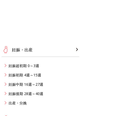
妊娠・出産
妊娠超初期 0～3週
妊娠初期 4週～15週
妊娠中期 16週～27週
妊娠後期 28週～40週
出産・分娩