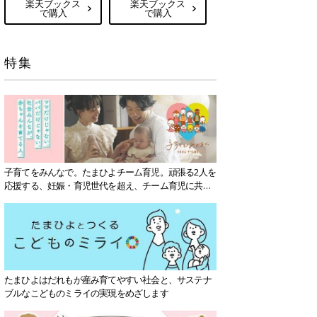
楽天ブックス
楽天ブックス
で購入
で購入
特集
子育てをみんなで。たまひよチーム育児。頑張る2人を
応援する、妊娠・育児世代を超え、チーム育児に共感
する社会を目指していきます。
たまひよはだれもが産み育てやすい社会と、サステナ
ブルなこどものミライの実現をめざします