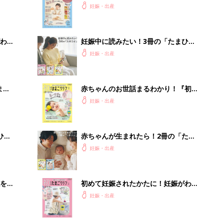
を買
初めて妊娠されたかたに！妊娠がわか
ったら最初に読む本『初めてのたまご
妊娠・出産
クラブ 夏号』
るA
事例から学ぶ『特権アクセス管理』
い
PR（KeeperSecurity）
Recommended by
出産予定日計算ツール