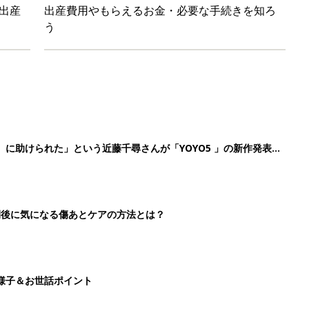
様子＆お世話ポイント
⁉︎【妊娠中の防災：身の守り方編】
2
3
4
5
>