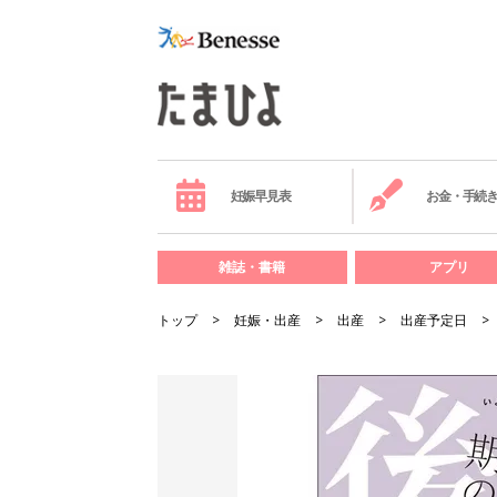
妊娠早見表
お金・手続
雑誌・書籍
アプリ
トップ
妊娠・出産
出産
出産予定日