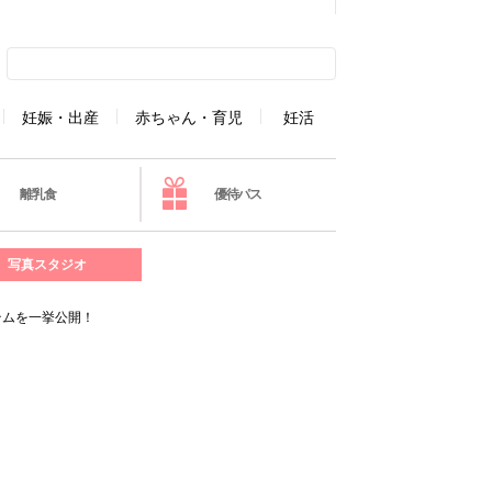
妊娠・出産
赤ちゃん・育児
妊活
離乳食
優待パス
写真スタジオ
テムを一挙公開！