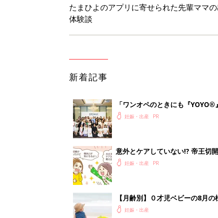
妊娠・出産
【月齢別】０才児ベビーの8月の
妊娠・出産
地震のとき妊婦が取るべき体勢は
妊娠・出産
<
1