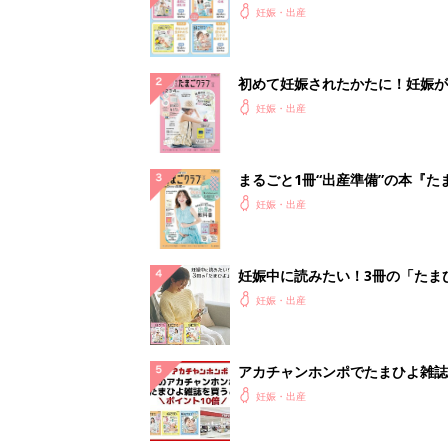
アカチャンホンポでたまひよ雑誌
うとポイント10倍【期間限定】
妊娠・出産
「今日の目玉商品は？」毎日変わ
mazonタイムセールが見逃せな
PR（Amazon）
ランキングをもっと見る
妊娠・出産の人気テーマ
赤ちゃんの名前・名づけ