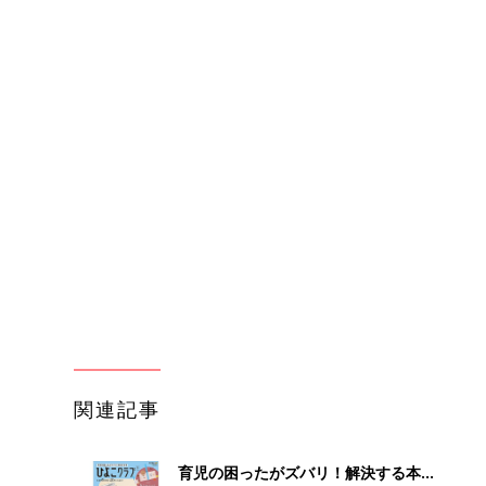
関連記事
育児の困ったがズバリ！解決する本
『ひよこクラブ 秋号』 4カ月～2才
妊娠・出産
になるまで、育児に役立つ情報がいっ
ぱい！
わか
妊娠中に読みたい！3冊の「たまひ
まご
よ」
妊娠・出産
まご
赤ちゃんのお世話まるわかり！『初め
集〉
てのひよこクラブ 夏号』〈巻頭大特
妊娠・出産
集〉初めての授乳がうまくいく！ お
っぱい・ミルクの基本と夏のトラブル
解決テク
ひ
赤ちゃんが生まれたら！2冊の「たま
ひよ」
妊娠・出産