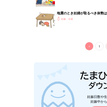
妊娠日数や
妊娠中か