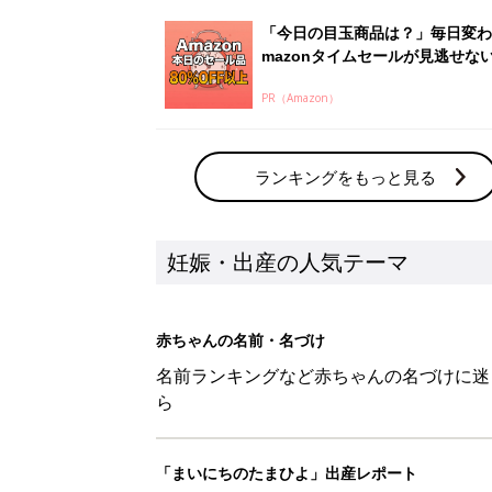
名前ランキングなど赤ちゃんの名づけに迷
ら
「まいにちのたまひよ」出産レポート
たまひよのアプリに寄せられた先輩ママの
体験談
新着記事
「ワンオペのときにも『YOYO®
会に登場。「YOYO®」を愛用し
妊娠・出産
意外とケアしていない!? 帝王