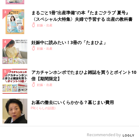
まるごと1冊“出産準備”の本『たまごクラブ 夏号』
〈スペシャル大特集〉夫婦で予習する 出産の教科書
妊娠・出産
妊娠中に読みたい！3冊の「たまひよ」
妊娠・出産
アカチャンホンポでたまひよ雑誌を買うとポイント10
倍【期間限定】
妊娠・出産
お墓の撤去にいくらかかる？墓じまい費用
PR(くらしの話題)
Recommended by