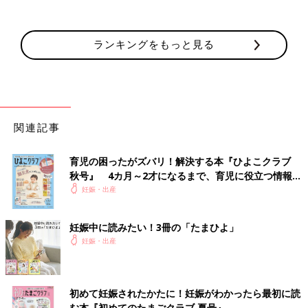
ランキングをもっと見る
関連記事
育児の困ったがズバリ！解決する本『ひよこクラブ
秋号』 4カ月～2才になるまで、育児に役立つ情報が
いっぱい！
妊娠・出産
妊娠中に読みたい！3冊の「たまひよ」
妊娠・出産
初めて妊娠されたかたに！妊娠がわかったら最初に読
む本『初めてのたまごクラブ 夏号』