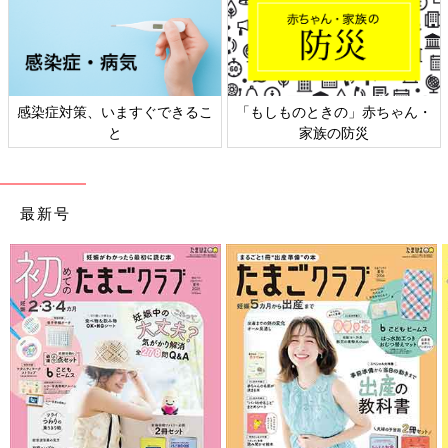
策、いますぐできるこ
「もしものときの」赤ちゃん・
日本外来小
と
家族の防災
最新号