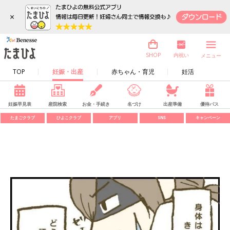
×
内祝い
SHOP
メニュー
TOP
妊娠・出産
赤ちゃん・育児
妊活
妊娠早見表
産院検索
お金・手続き
名づけ
出産準備
優待パス
たまごクラブ
ひよこクラブ
アプリ
SNS
キャンペーン