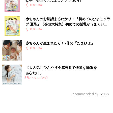
妊娠・出産
赤ちゃんのお世話まるわかり！『初めてのひよこクラ
ブ 夏号』〈巻頭大特集〉初めての授乳がうまくい
く！ おっぱい・ミルクの基本と夏のトラブル 解決テ
妊娠・出産
ク
赤ちゃんが生まれたら！2冊の「たまひよ」
妊娠・出産
【大人気】ひんやり冷感寝具で快適な睡眠を
あなたに。
PR(アイリスプラザ)
Recommended by