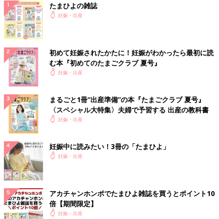
たまひよの雑誌
妊娠・出産
初めて妊娠されたかたに！妊娠がわかったら最初に読
む本『初めてのたまごクラブ 夏号』
妊娠・出産
まるごと1冊“出産準備”の本『たまごクラブ 夏号』
〈スペシャル大特集〉夫婦で予習する 出産の教科書
妊娠・出産
妊娠中に読みたい！3冊の「たまひよ」
妊娠・出産
アカチャンホンポでたまひよ雑誌を買うとポイント10
倍【期間限定】
妊娠・出産