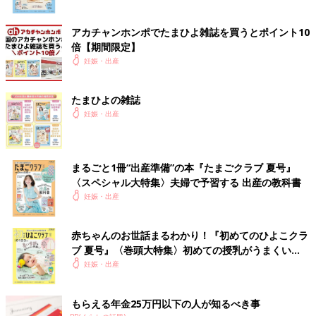
アカチャンホンポでたまひよ雑誌を買うとポイント10
倍【期間限定】
妊娠・出産
たまひよの雑誌
妊娠・出産
まるごと1冊“出産準備”の本『たまごクラブ 夏号』
〈スペシャル大特集〉夫婦で予習する 出産の教科書
妊娠・出産
赤ちゃんのお世話まるわかり！『初めてのひよこクラ
ブ 夏号』〈巻頭大特集〉初めての授乳がうまくい
く！ おっぱい・ミルクの基本と夏のトラブル 解決テ
妊娠・出産
ク
もらえる年金25万円以下の人が知るべき事