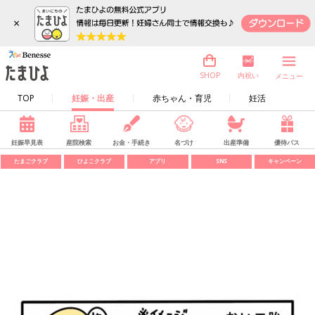
×
内祝い
SHOP
メニュー
TOP
妊娠・出産
赤ちゃん・育児
妊活
妊娠早見表
産院検索
お金・手続き
名づけ
出産準備
優待パス
たまごクラブ
ひよこクラブ
アプリ
SNS
キャンペーン