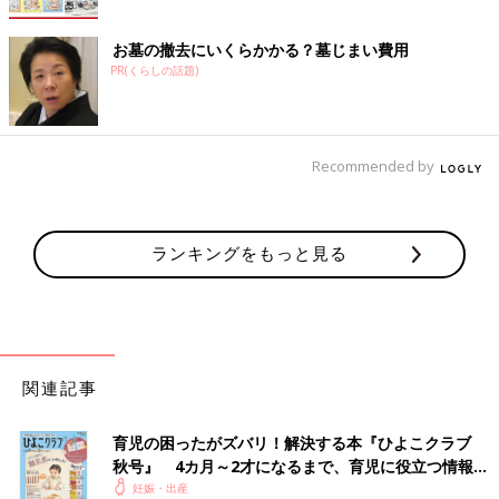
お墓の撤去にいくらかかる？墓じまい費用
PR(くらしの話題)
Recommended by
ランキングをもっと見る
関連記事
育児の困ったがズバリ！解決する本『ひよこクラブ
秋号』 4カ月～2才になるまで、育児に役立つ情報が
いっぱい！
妊娠・出産