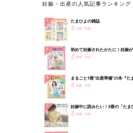
妊娠・出産の人気記事ランキング
たまひよの雑誌
妊娠・出産
初めて妊娠されたかたに！妊娠が
ったら最初に読む本『初めてのた
妊娠・出産
クラブ 夏号』
まるごと1冊“出産準備”の本『た
クラブ 夏号』〈スペシャル大特
妊娠・出産
夫婦で予習する 出産の教科書
妊娠中に読みたい！3冊の「たま
よ」
妊娠・出産