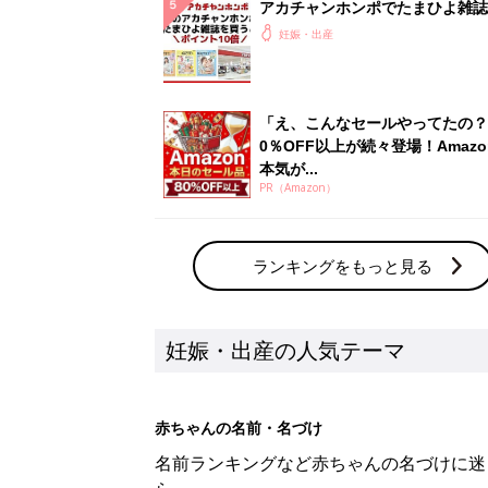
アカチャンホンポでたまひよ雑誌
うとポイント10倍【期間限定】
妊娠・出産
「え、こんなセールやってたの？
0％OFF以上が続々登場！Amazo
本気が...
PR（Amazon）
ランキングをもっと見る
妊娠・出産の人気テーマ
赤ちゃんの名前・名づけ
名前ランキングなど赤ちゃんの名づけに迷