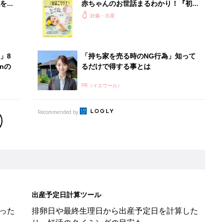
を買
赤ちゃんのお世話まるわかり！『初め
てのひよこクラブ 夏号』〈巻頭大特
妊娠・出産
集〉初めての授乳がうまくいく！ お
っぱい・ミルクの基本と夏のトラブル
解決テク
」8
「持ち家を売る時のNG行為」知って
nの
るだけで得する事とは
PR（イエウール）
Recommended by
出産予定日計算ツール
った
排卵日や最終生理日から出産予定日を計算した