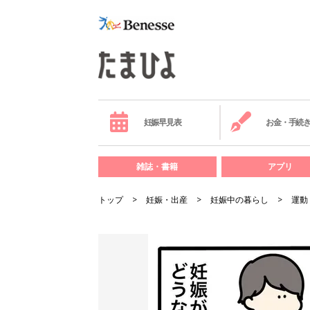
妊娠早見表
お金・手続
雑誌・書籍
アプリ
トップ
妊娠・出産
妊娠中の暮らし
運動