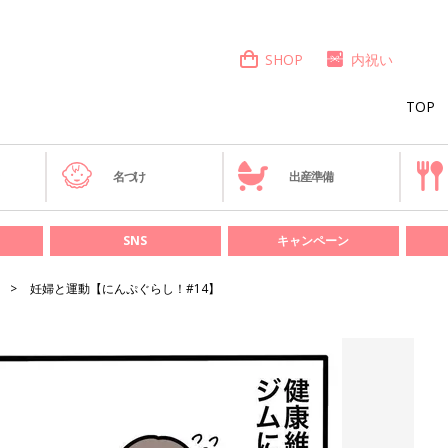
SHOP
内祝い
TOP
き
名づけ
出産準備
SNS
キャンペーン
妊婦と運動【にんぷぐらし！#14】