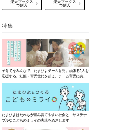
楽天ブックス
楽天ブックス
で購入
で購入
特集
子育てをみんなで。たまひよチーム育児。頑張る2人を
応援する、妊娠・育児世代を超え、チーム育児に共感
する社会を目指していきます。
たまひよはだれもが産み育てやすい社会と、サステナ
ブルなこどものミライの実現をめざします