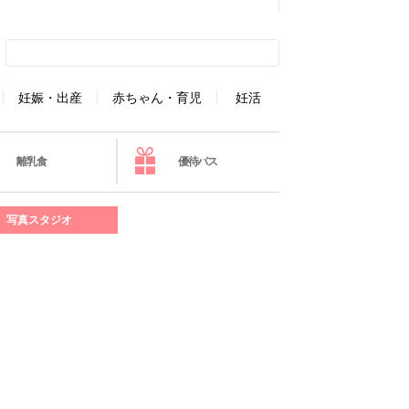
妊娠・出産
赤ちゃん・育児
妊活
離乳食
優待パス
写真スタジオ