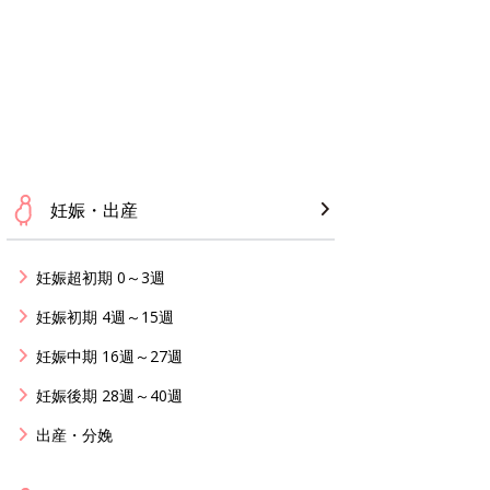
妊娠・出産
妊娠超初期 0～3週
妊娠初期 4週～15週
妊娠中期 16週～27週
妊娠後期 28週～40週
出産・分娩