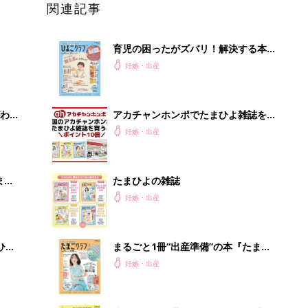
関連記事
育児の困ったがズバリ！解決する本
『ひよこクラブ 秋号』 4カ月～2才
妊娠・出産
になるまで、育児に役立つ情報がいっ
ぱい！
わか
アカチャンホンポでたまひよ雑誌を買
まご
うとポイント10倍【期間限定】
妊娠・出産
まご
たまひよの雑誌
集〉
妊娠・出産
ひ
まるごと1冊“出産準備”の本『たまご
クラブ 夏号』〈スペシャル大特集〉
妊娠・出産
夫婦で予習する 出産の教科書