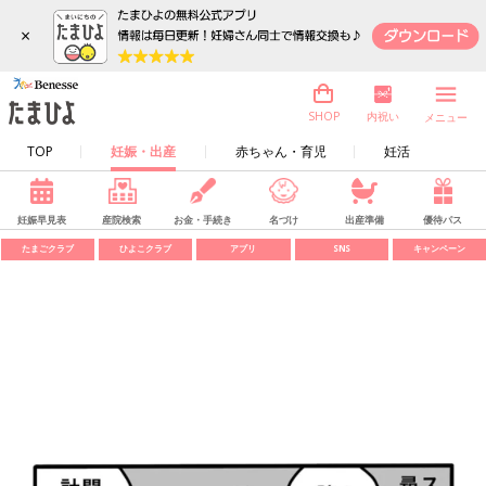
×
内祝い
SHOP
メニュー
TOP
妊娠・出産
赤ちゃん・育児
妊活
妊娠早見表
産院検索
お金・手続き
名づけ
出産準備
優待パス
たまごクラブ
ひよこクラブ
アプリ
SNS
キャンペーン