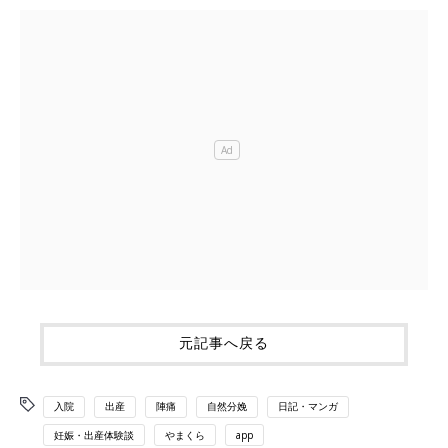
元記事へ戻る
入院
出産
陣痛
自然分娩
日記・マンガ
妊娠・出産体験談
やまくら
app