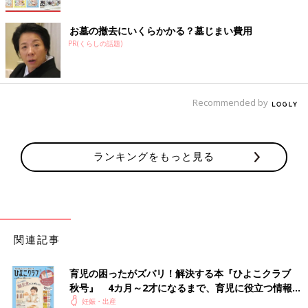
お墓の撤去にいくらかかる？墓じまい費用
PR(くらしの話題)
Recommended by
ランキングをもっと見る
関連記事
育児の困ったがズバリ！解決する本『ひよこクラブ
秋号』 4カ月～2才になるまで、育児に役立つ情報が
いっぱい！
妊娠・出産