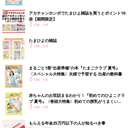
アカチャンホンポでたまひよ雑誌を買うとポイント10
倍【期間限定】
妊娠・出産
たまひよの雑誌
妊娠・出産
まるごと1冊“出産準備”の本『たまごクラブ 夏号』
〈スペシャル大特集〉夫婦で予習する 出産の教科書
妊娠・出産
赤ちゃんのお世話まるわかり！『初めてのひよこクラ
ブ 夏号』〈巻頭大特集〉初めての授乳がうまくい
く！ おっぱい・ミルクの基本と夏のトラブル 解決テ
妊娠・出産
ク
もらえる年金25万円以下の人が知るべき事