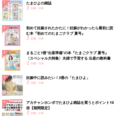
たまひよの雑誌
妊娠・出産
初めて妊娠されたかたに！妊娠がわかったら最初に読
む本『初めてのたまごクラブ 夏号』
妊娠・出産
まるごと1冊“出産準備”の本『たまごクラブ 夏号』
〈スペシャル大特集〉夫婦で予習する 出産の教科書
妊娠・出産
妊娠中に読みたい！3冊の「たまひよ」
妊娠・出産
アカチャンホンポでたまひよ雑誌を買うとポイント10
倍【期間限定】
妊娠・出産