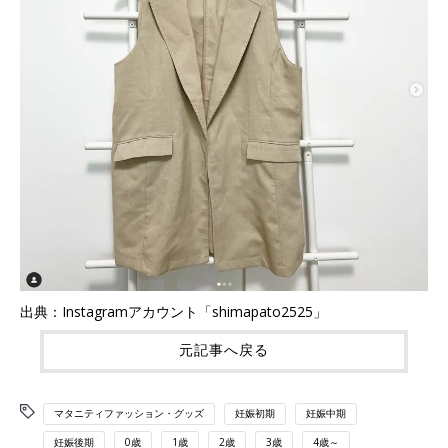
出典：Instagramアカウント「shimapato2525」
元記事へ戻る
マタニティファッション・グッズ
妊娠初期
妊娠中期
妊娠後期
0歳
1歳
2歳
3歳
4歳～