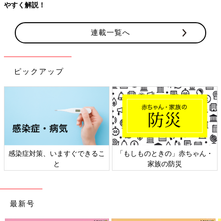
連載一覧へ
ピックアップ
ゃん・
日本外来小児科学会リーフレッ
六星占術 細木かおりさんの
ト検討会
相談
最新号