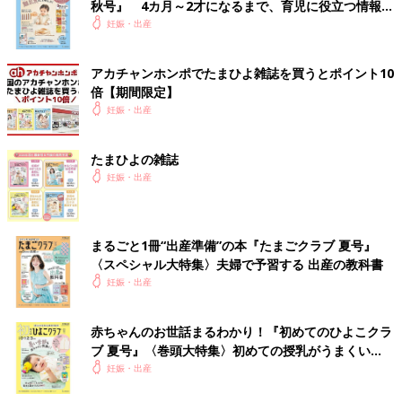
秋号』 4カ月～2才になるまで、育児に役立つ情報が
いっぱい！
妊娠・出産
アカチャンホンポでたまひよ雑誌を買うとポイント10
倍【期間限定】
妊娠・出産
たまひよの雑誌
妊娠・出産
まるごと1冊“出産準備”の本『たまごクラブ 夏号』
〈スペシャル大特集〉夫婦で予習する 出産の教科書
妊娠・出産
赤ちゃんのお世話まるわかり！『初めてのひよこクラ
ブ 夏号』〈巻頭大特集〉初めての授乳がうまくい
く！ おっぱい・ミルクの基本と夏のトラブル 解決テ
妊娠・出産
ク