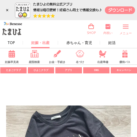
×
内祝い
SHOP
メニュー
TOP
妊娠・出産
赤ちゃん・育児
妊活
妊娠早見表
産院検索
お金・手続き
名づけ
出産準備
優待パス
たまごクラブ
ひよこクラブ
アプリ
SNS
キャンペーン