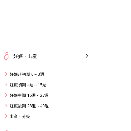
妊娠・出産
妊娠超初期 0～3週
妊娠初期 4週～15週
妊娠中期 16週～27週
妊娠後期 28週～40週
出産・分娩