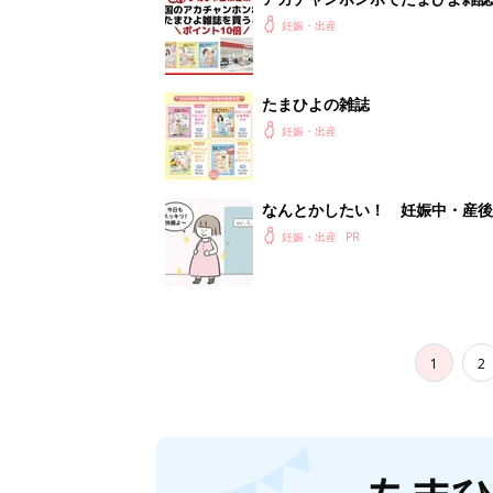
妊娠・出産
たまひよの雑誌
妊娠・出産
なんとかしたい！ 妊娠中・産
妊娠・出産
1
2