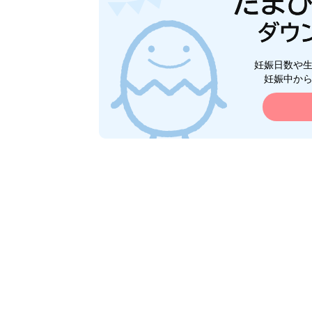
妊娠日数や
妊娠中か