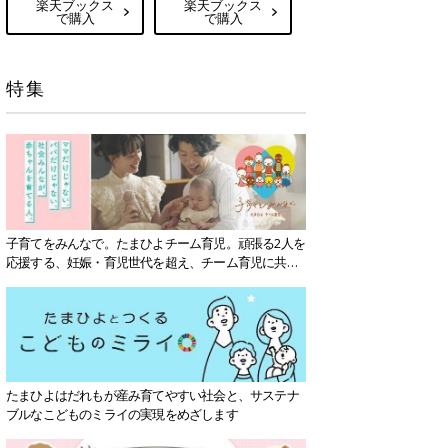
楽天ブックス
楽天ブックス
で購入
で購入
特集
子育てをみんなで。たまひよチーム育児。頑張る2人を
応援する、妊娠・育児世代を超え、チーム育児に共感
する社会を目指していきます。
たまひよはだれもが産み育てやすい社会と、サステナ
ブルなこどものミライの実現をめざします