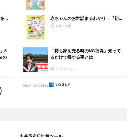
夫婦で予習する 出産の教科書
を買
赤ちゃんのお世話まるわかり！『初め
てのひよこクラブ 夏号』〈巻頭大特
妊娠・出産
集〉初めての授乳がうまくいく！ お
っぱい・ミルクの基本と夏のトラブル
解決テク
」8
「持ち家を売る時のNG行為」知って
nの
るだけで得する事とは
PR（イエウール）
Recommended by
出産予定日計算ツール