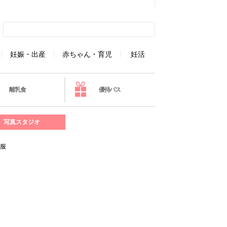
妊娠・出産
赤ちゃん・育児
妊活
離乳食
優待パス
写真スタジオ
る服