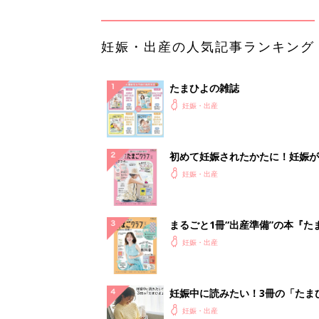
妊娠・出産の人気記事ランキング
たまひよの雑誌
妊娠・出産
初めて妊娠されたかたに！妊娠が
ったら最初に読む本『初めてのた
妊娠・出産
クラブ 夏号』
まるごと1冊“出産準備”の本『た
クラブ 夏号』〈スペシャル大特
妊娠・出産
夫婦で予習する 出産の教科書
妊娠中に読みたい！3冊の「たま
よ」
妊娠・出産