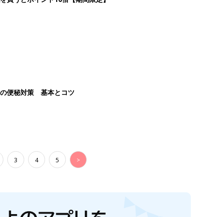
後の便秘対策 基本とコツ
3
4
5
>