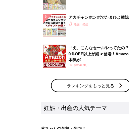
アカチャンホンポでたまひよ雑誌
うとポイント10倍【期間限定】
妊娠・出産
「え、こんなセールやってたの？
0％OFF以上が続々登場！Amazo
本気が...
PR（Amazon）
ランキングをもっと見る
妊娠・出産の人気テーマ
赤ちゃんの名前・名づけ