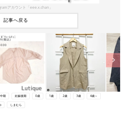
gramアカウント「eee.x.chan」
記事へ戻る
中期
妊娠後期
0歳
1歳
2歳
3歳
4歳～
p
しまむら