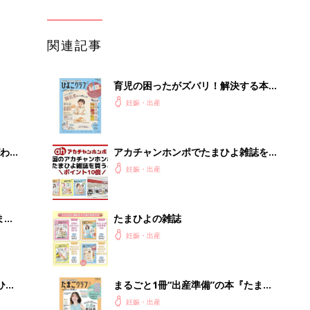
関連記事
育児の困ったがズバリ！解決する本
『ひよこクラブ 秋号』 4カ月～2才
妊娠・出産
になるまで、育児に役立つ情報がいっ
ぱい！
わか
アカチャンホンポでたまひよ雑誌を買
まご
うとポイント10倍【期間限定】
妊娠・出産
まご
たまひよの雑誌
集〉
妊娠・出産
ひ
まるごと1冊“出産準備”の本『たまご
クラブ 夏号』〈スペシャル大特集〉
妊娠・出産