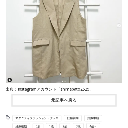
出典：Instagramアカウント「shimapato2525」
元記事へ戻る
マタニティファッション・グッズ
妊娠初期
妊娠中期
妊娠後期
0歳
1歳
2歳
3歳
4歳～