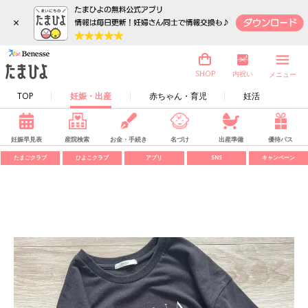
×
内祝い
SHOP
メニュー
TOP
妊娠・出産
赤ちゃん・育児
妊活
妊娠早見表
産院検索
お金・手続き
名づけ
出産準備
優待パス
たまごクラブ
ひよこクラブ
アプリ
SNS
キャンペーン