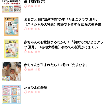
倍【期間限定】
妊娠・出産
まるごと1冊“出産準備”の本『たまごクラブ 夏号』
〈スペシャル大特集〉夫婦で予習する 出産の教科書
妊娠・出産
赤ちゃんのお世話まるわかり！『初めてのひよこクラ
ブ 夏号』〈巻頭大特集〉初めての授乳がうまくい
く！ おっぱい・ミルクの基本と夏のトラブル 解決テ
妊娠・出産
ク
赤ちゃんが生まれたら！2冊の「たまひよ」
妊娠・出産
たまひよの雑誌
妊娠・出産