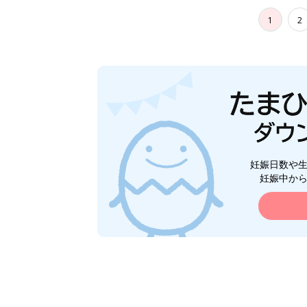
1
2
妊娠日数や
妊娠中か