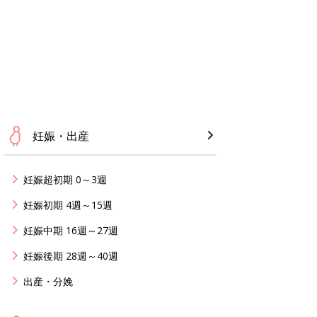
妊娠・出産
妊娠超初期 0～3週
妊娠初期 4週～15週
妊娠中期 16週～27週
妊娠後期 28週～40週
出産・分娩