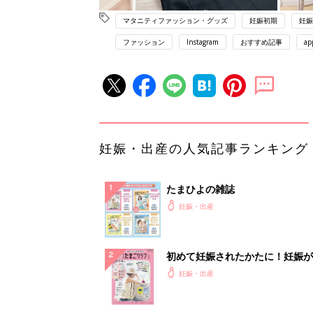
マタニティファッション・グッズ
妊娠初期
妊娠
ファッション
Instagram
おすすめ記事
ap
妊娠・出産の人気記事ランキング
たまひよの雑誌
妊娠・出産
初めて妊娠されたかたに！妊娠が
ったら最初に読む本『初めてのた
妊娠・出産
クラブ 夏号』