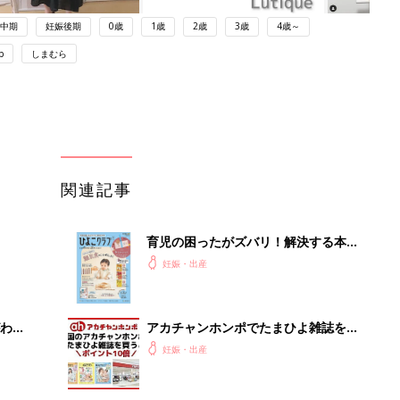
中期
妊娠後期
0歳
1歳
2歳
3歳
4歳～
p
しまむら
関連記事
育児の困ったがズバリ！解決する本
『ひよこクラブ 秋号』 4カ月～2才
妊娠・出産
になるまで、育児に役立つ情報がいっ
ぱい！
わか
アカチャンホンポでたまひよ雑誌を買
まご
うとポイント10倍【期間限定】
妊娠・出産