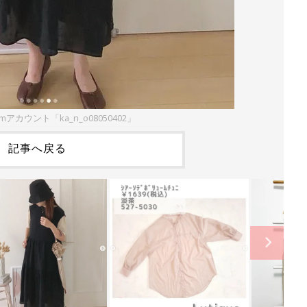
amアカウント「ka_n_o08050402」
記事へ戻る