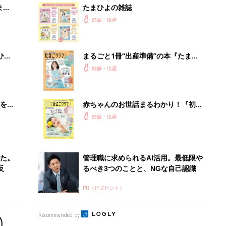
まご
たまひよの雑誌
集〉
妊娠・出産
ひ
まるごと1冊“出産準備”の本『たまご
クラブ 夏号』〈スペシャル大特集〉
妊娠・出産
夫婦で予習する 出産の教科書
を買
赤ちゃんのお世話まるわかり！『初め
てのひよこクラブ 夏号』〈巻頭大特
妊娠・出産
集〉初めての授乳がうまくいく！ お
っぱい・ミルクの基本と夏のトラブル
解決テク
た。
管理職に求められるAI活用。最低限や
反
るべき3つのことと、NGな自己認識
PR（ビズヒント）
Recommended by