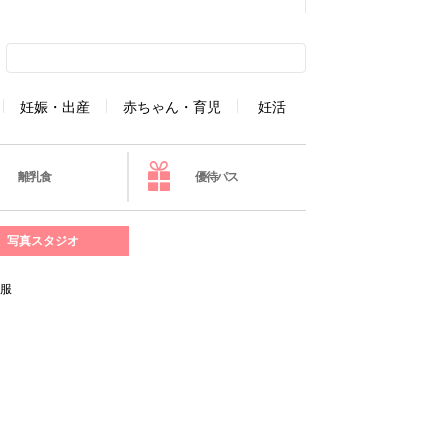
妊娠・出産
赤ちゃん・育児
妊活
離乳食
優待パス
写真スタジオ
る服