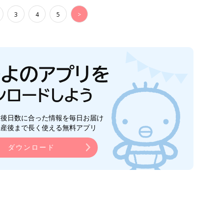
3
4
5
>
生後日数に合った情報を毎日お届け
ら産後まで長く使える無料アプリ
ダウンロード