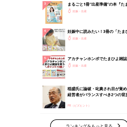
まるごと1冊“出産準備”の本『た
クラブ 夏号』〈スペシャル大特
妊娠・出産
夫婦で予習する 出産の教科書
妊娠中に読みたい！3冊の「たま
よ」
妊娠・出産
アカチャンホンポでたまひよ雑誌
うとポイント10倍【期間限定】
妊娠・出産
稲盛氏に論破・叱責され目が覚め
経営者がバランスすべき2つの背
PR（ビズヒント）
ランキングをもっと見る