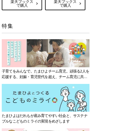
楽天ブックス
楽天ブックス
で購入
で購入
特集
子育てをみんなで。たまひよチーム育児。頑張る2人を
応援する、妊娠・育児世代を超え、チーム育児に共感
する社会を目指していきます。
たまひよはだれもが産み育てやすい社会と、サステナ
ブルなこどものミライの実現をめざします