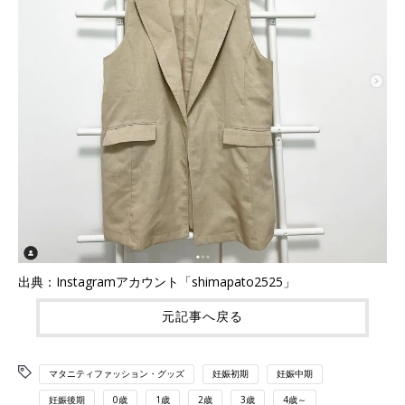
出典：Instagramアカウント「shimapato2525」
元記事へ戻る
マタニティファッション・グッズ
妊娠初期
妊娠中期
妊娠後期
0歳
1歳
2歳
3歳
4歳～