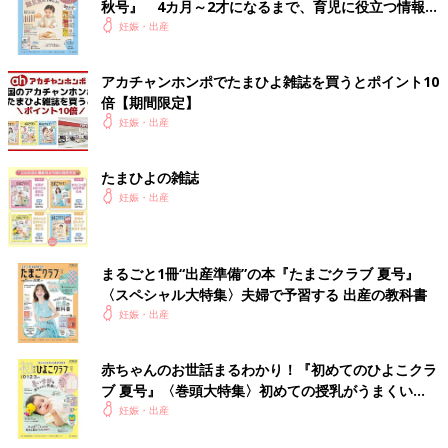
秋号』 4カ月～2才になるまで、育児に役立つ情報が
いっぱい！
妊娠・出産
アカチャンホンポでたまひよ雑誌を買うとポイント10
倍【期間限定】
妊娠・出産
たまひよの雑誌
妊娠・出産
まるごと1冊“出産準備”の本『たまごクラブ 夏号』
〈スペシャル大特集〉夫婦で予習する 出産の教科書
妊娠・出産
赤ちゃんのお世話まるわかり！『初めてのひよこクラ
ブ 夏号』〈巻頭大特集〉初めての授乳がうまくい
く！ おっぱい・ミルクの基本と夏のトラブル 解決テ
妊娠・出産
ク