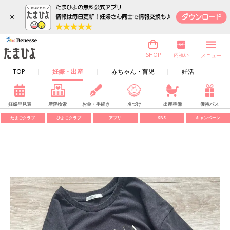
×
内祝い
SHOP
メニュー
TOP
妊娠・出産
赤ちゃん・育児
妊活
妊娠早見表
産院検索
お金・手続き
名づけ
出産準備
優待パス
たまごクラブ
ひよこクラブ
アプリ
SNS
キャンペーン