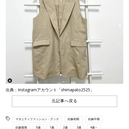
出典：Instagramアカウント「shimapato2525」
元記事へ戻る
マタニティファッション・グッズ
妊娠初期
妊娠中期
妊娠後期
0歳
1歳
2歳
3歳
4歳～