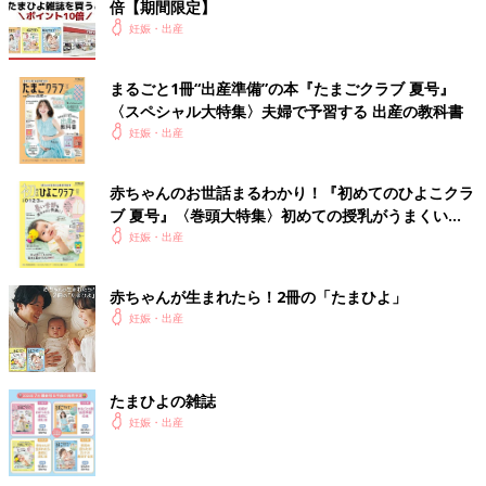
倍【期間限定】
妊娠・出産
まるごと1冊“出産準備”の本『たまごクラブ 夏号』
〈スペシャル大特集〉夫婦で予習する 出産の教科書
妊娠・出産
赤ちゃんのお世話まるわかり！『初めてのひよこクラ
ブ 夏号』〈巻頭大特集〉初めての授乳がうまくい
く！ おっぱい・ミルクの基本と夏のトラブル 解決テ
妊娠・出産
ク
赤ちゃんが生まれたら！2冊の「たまひよ」
妊娠・出産
たまひよの雑誌
妊娠・出産