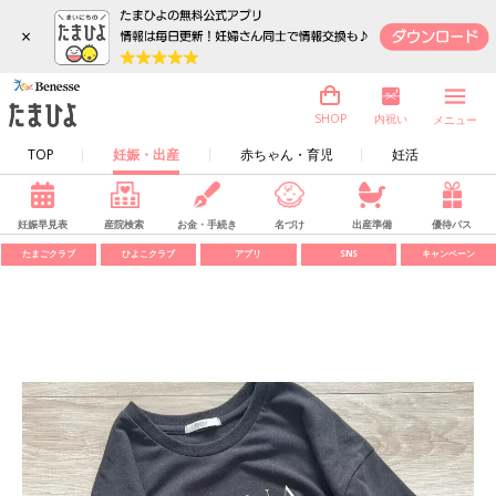
×
内祝い
SHOP
メニュー
TOP
妊娠・出産
赤ちゃん・育児
妊活
妊娠早見表
産院検索
お金・手続き
名づけ
出産準備
優待パス
たまごクラブ
ひよこクラブ
アプリ
SNS
キャンペーン