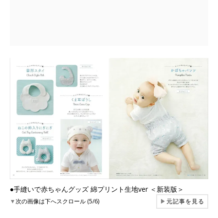
●手縫いで赤ちゃんグッズ 綿プリント生地ver ＜新装版＞
▼
次の画像は下へスクロール (5/6)
▶
元記事を見る