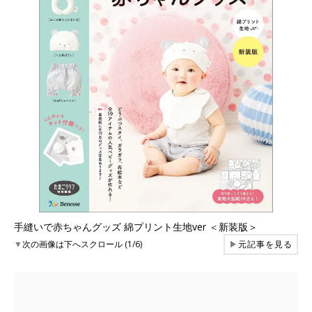
手縫いで赤ちゃんグッズ 綿プリント生地ver ＜新装版＞
▼
次の画像は下へスクロール (1/6)
▶
元記事を見る