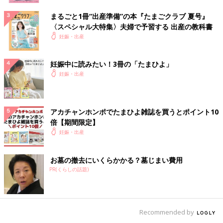
まるごと1冊“出産準備”の本『たまごクラブ 夏号』
〈スペシャル大特集〉夫婦で予習する 出産の教科書
妊娠・出産
妊娠中に読みたい！3冊の「たまひよ」
妊娠・出産
アカチャンホンポでたまひよ雑誌を買うとポイント10
倍【期間限定】
妊娠・出産
お墓の撤去にいくらかかる？墓じまい費用
PR(くらしの話題)
Recommended by