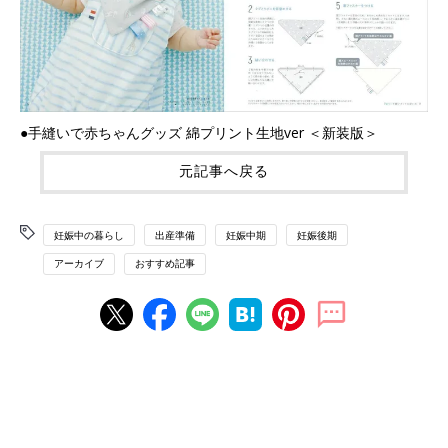
●手縫いで赤ちゃんグッズ 綿プリント生地ver ＜新装版＞
元記事へ戻る
妊娠中の暮らし
出産準備
妊娠中期
妊娠後期
アーカイブ
おすすめ記事