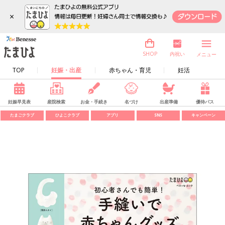
×
内祝い
SHOP
メニュー
TOP
妊娠・出産
赤ちゃん・育児
妊活
妊娠早見表
産院検索
お金・手続き
名づけ
出産準備
優待パス
たまごクラブ
ひよこクラブ
アプリ
SNS
キャンペーン