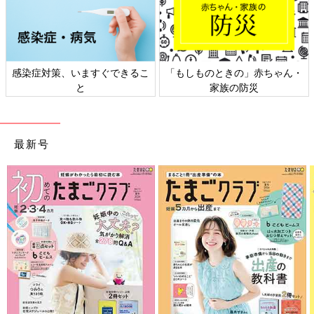
日本外来小児科学会リーフレッ
六星占術 細木かおりさんの人生
ト検討会
相談
最新号