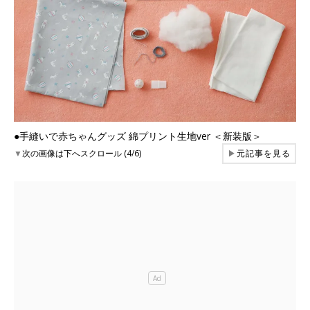
●手縫いで赤ちゃんグッズ 綿プリント生地ver ＜新装版＞
▼
次の画像は下へスクロール (4/6)
▶
元記事を見る