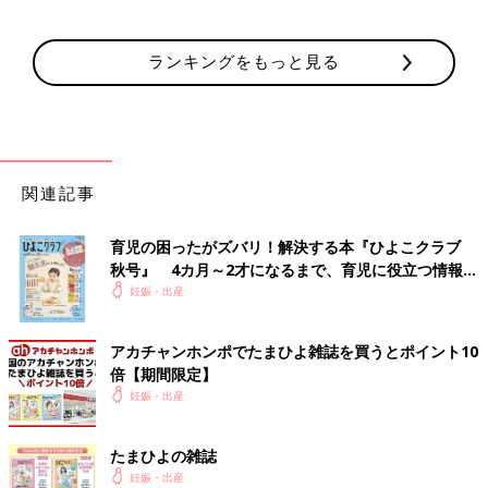
ランキングをもっと見る
関連記事
育児の困ったがズバリ！解決する本『ひよこクラブ
秋号』 4カ月～2才になるまで、育児に役立つ情報が
いっぱい！
妊娠・出産
アカチャンホンポでたまひよ雑誌を買うとポイント10
倍【期間限定】
妊娠・出産
たまひよの雑誌
妊娠・出産