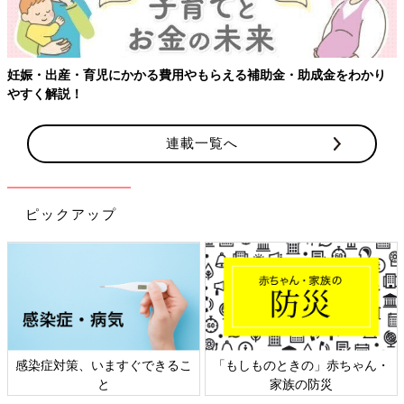
成金をわかり
【ワクチン接種できるものも】妊婦の感染症対策、知
連載一覧へ
ピックアップ
きの」赤ちゃん・
日本外来小児科学会リーフレッ
六星占術 細木か
の防災
ト検討会
相