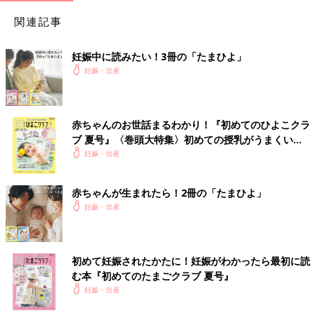
関連記事
妊娠中に読みたい！3冊の「たまひよ」
妊娠・出産
赤ちゃんのお世話まるわかり！『初めてのひよこクラ
ブ 夏号』〈巻頭大特集〉初めての授乳がうまくい
く！ おっぱい・ミルクの基本と夏のトラブル 解決テ
妊娠・出産
ク
赤ちゃんが生まれたら！2冊の「たまひよ」
妊娠・出産
初めて妊娠されたかたに！妊娠がわかったら最初に読
む本『初めてのたまごクラブ 夏号』
妊娠・出産