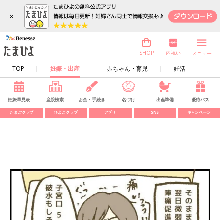
×
内祝い
SHOP
メニュー
TOP
妊娠・出産
赤ちゃん・育児
妊活
妊娠早見表
産院検索
お金・手続き
名づけ
出産準備
優待パス
たまごクラブ
ひよこクラブ
アプリ
SNS
キャンペーン