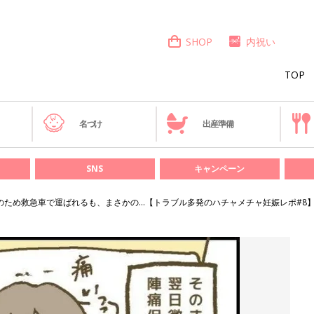
SHOP
内祝い
TOP
き
名づけ
出産準備
SNS
キャンペーン
のため救急車で運ばれるも、まさかの…【トラブル多発のハチャメチャ妊娠レポ#8