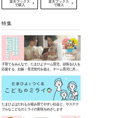
楽天ブックス
楽天ブックス
で購入
で購入
特集
子育てをみんなで。たまひよチーム育児。頑張る2人を
応援する、妊娠・育児世代を超え、チーム育児に共感
する社会を目指していきます。
たまひよはだれもが産み育てやすい社会と、サステナ
ブルなこどものミライの実現をめざします