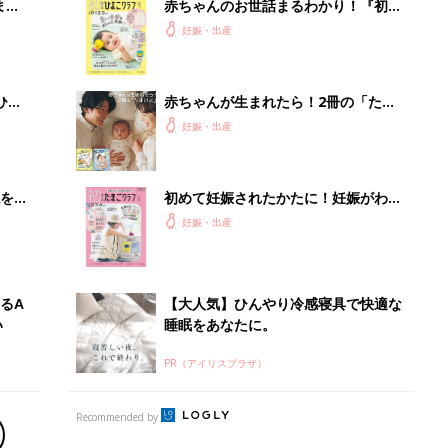
PR（アイリスプラザ）
Recommended by
出産予定日計算ツール
った
排卵日や最終生理日から出産予定日を計算した
り、妊活のタイミングの目安も
お金・手続き
出産
出産費用やもらえるお金・必要な手続きを知ろ
う