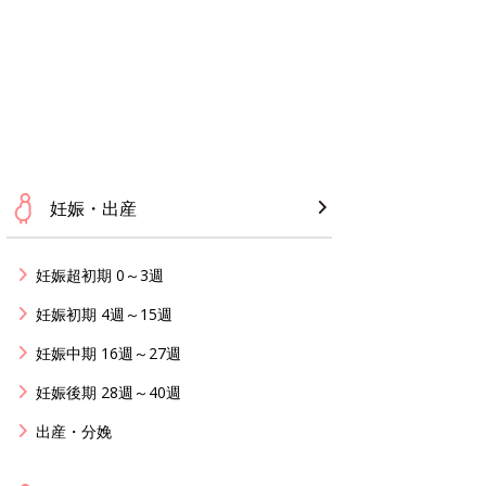
妊娠・出産
妊娠超初期 0～3週
妊娠初期 4週～15週
妊娠中期 16週～27週
妊娠後期 28週～40週
出産・分娩