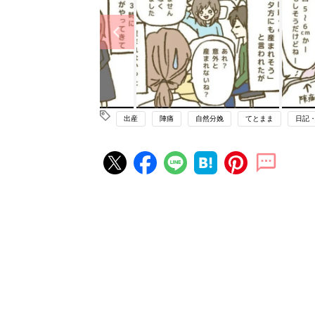
出産
陣痛
自然分娩
てとまま
日記
妊娠・出産の人気記事ランキング
たまひよの雑誌
妊娠・出産