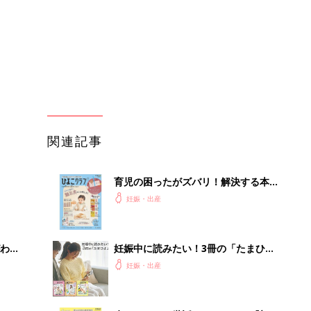
わか
妊娠中に読みたい！3冊の「たまひ
まご
よ」
妊娠・出産
まご
赤ちゃんのお世話まるわかり！『初め
集〉
てのひよこクラブ 夏号』〈巻頭大特
妊娠・出産
集〉初めての授乳がうまくいく！ お
っぱい・ミルクの基本と夏のトラブル
解決テク
ひ
赤ちゃんが生まれたら！2冊の「たま
ひよ」
妊娠・出産
を買
初めて妊娠されたかたに！妊娠がわか
ったら最初に読む本『初めてのたまご
妊娠・出産
クラブ 夏号』
るA
【大人気】ひんやり冷感寝具で快適な
い
睡眠をあなたに。