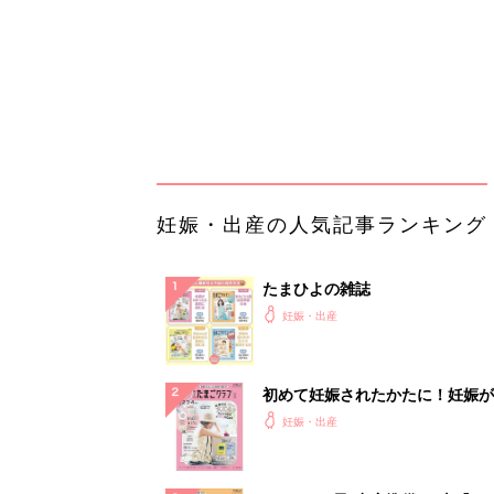
初めて妊娠されたかたに！妊娠が
ったら最初に読む本『初めてのた
妊娠・出産
クラブ 夏号』
まるごと1冊“出産準備”の本『た
クラブ 夏号』〈スペシャル大特
妊娠・出産
夫婦で予習する 出産の教科書
妊娠中に読みたい！3冊の「たま
よ」
妊娠・出産
アカチャンホンポでたまひよ雑誌
うとポイント10倍【期間限定】
妊娠・出産
「今日の目玉商品は？」毎日変わ
mazonタイムセールが見逃せな