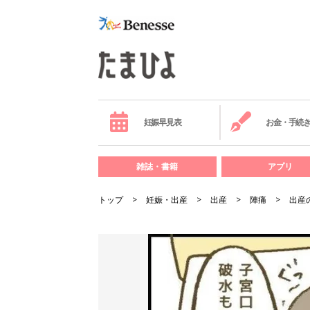
妊娠早見表
お金・手続
雑誌・書籍
アプリ
トップ
妊娠・出産
出産
陣痛
出産