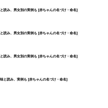
2
3
4
5
>
生後日数に合った情報を毎日お届け
ら産後まで長く使える無料アプリ
ダウンロード