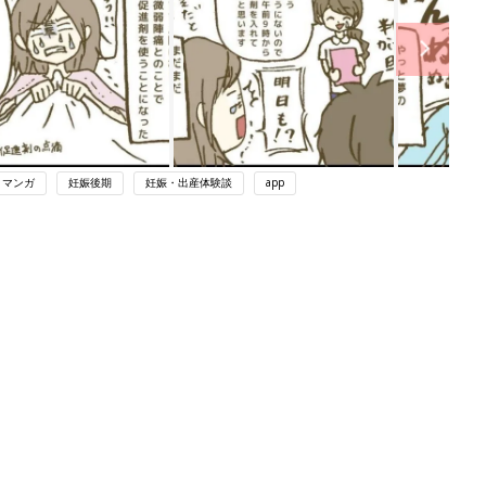
・マンガ
妊娠後期
妊娠・出産体験談
app
関連記事
育児の困ったがズバリ！解決する本
『ひよこクラブ 秋号』 4カ月～2才
妊娠・出産
になるまで、育児に役立つ情報がいっ
ぱい！