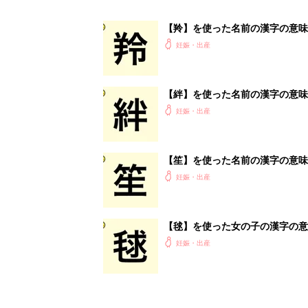
妊娠・出産
<
1
妊娠日数や
妊娠中か