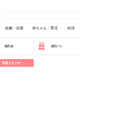
妊娠・出産
赤ちゃん・育児
妊活
離乳食
優待パス
写真スタジオ
】