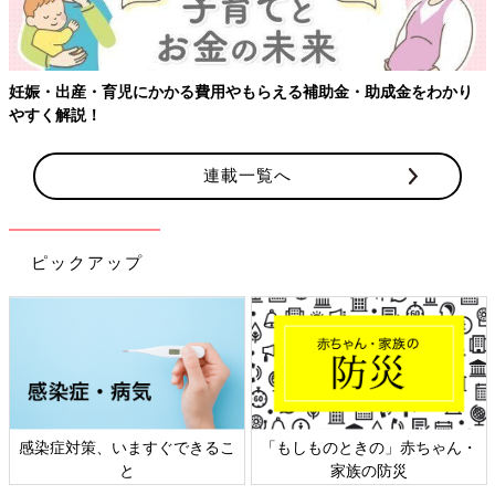
り
連載一覧へ
ピックアップ
ゃん・
日本外来小児科学会リーフレッ
六星占術 細木かおりさんの
ト検討会
相談