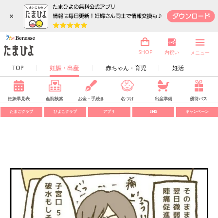
×
内祝い
SHOP
メニュー
TOP
妊娠・出産
赤ちゃん・育児
妊活
妊娠早見表
産院検索
お金・手続き
名づけ
出産準備
優待パス
たまごクラブ
ひよこクラブ
アプリ
SNS
キャンペーン