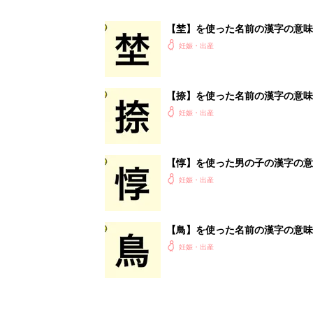
妊娠・出産
<
5
妊娠日数や
妊娠中か