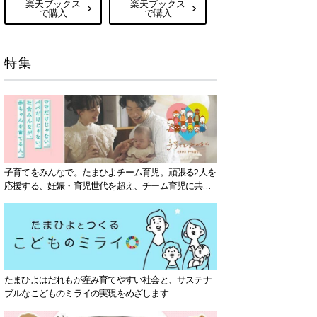
楽天ブックス
楽天ブックス
で購入
で購入
特集
子育てをみんなで。たまひよチーム育児。頑張る2人を
応援する、妊娠・育児世代を超え、チーム育児に共感
する社会を目指していきます。
たまひよはだれもが産み育てやすい社会と、サステナ
ブルなこどものミライの実現をめざします