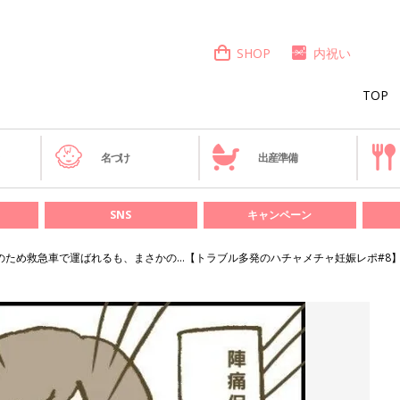
SHOP
内祝い
TOP
き
名づけ
出産準備
SNS
キャンペーン
のため救急車で運ばれるも、まさかの…【トラブル多発のハチャメチャ妊娠レポ#8