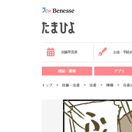
妊娠早見表
お金・手続
雑誌・書籍
アプリ
トップ
妊娠・出産
出産
陣痛
出産