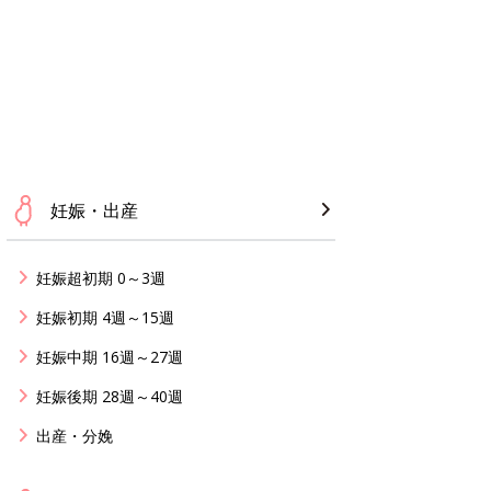
妊娠・出産
妊娠超初期 0～3週
妊娠初期 4週～15週
妊娠中期 16週～27週
妊娠後期 28週～40週
出産・分娩