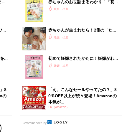
本気が...
PR（Amazon）
Recommended by
出産予定日計算ツール
った
排卵日や最終生理日から出産予定日を計算した
り、妊活のタイミングの目安も
お金・手続き
出産
出産費用やもらえるお金・必要な手続きを知ろ
う