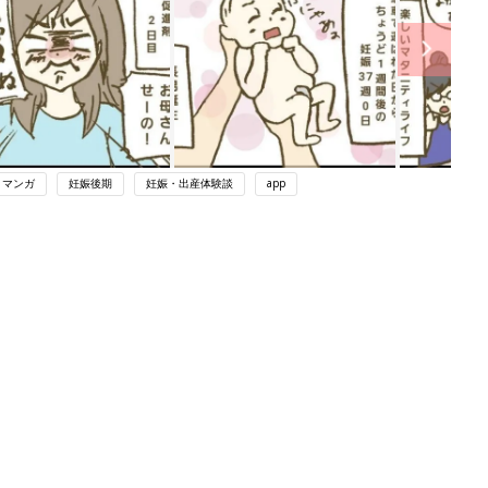
・マンガ
妊娠後期
妊娠・出産体験談
app
関連記事
育児の困ったがズバリ！解決する本
『ひよこクラブ 秋号』 4カ月～2才
妊娠・出産
になるまで、育児に役立つ情報がいっ
ぱい！