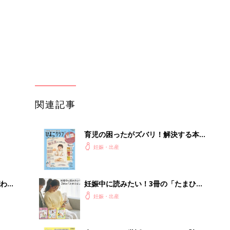
わか
妊娠中に読みたい！3冊の「たまひ
まご
よ」
妊娠・出産
まご
赤ちゃんのお世話まるわかり！『初め
集〉
てのひよこクラブ 夏号』〈巻頭大特
妊娠・出産
集〉初めての授乳がうまくいく！ お
っぱい・ミルクの基本と夏のトラブル
解決テク
ひ
赤ちゃんが生まれたら！2冊の「たま
ひよ」
妊娠・出産
を買
初めて妊娠されたかたに！妊娠がわか
ったら最初に読む本『初めてのたまご
妊娠・出産
クラブ 夏号』
」8
「え、こんなセールやってたの？」8
nの
0％OFF以上が続々登場！Amazonの