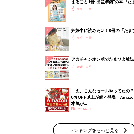
本気が...
PR（Amazon）
ランキングをもっと見る
妊娠・出産の人気テーマ
赤ちゃんの名前・名づけ
名前ランキングなど赤ちゃんの名づけに迷
ら
「まいにちのたまひよ」出産レポート
たまひよのアプリに寄せられた先輩ママの
体験談