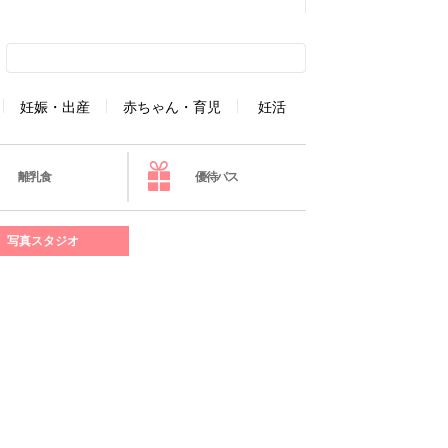
妊娠・出産
赤ちゃん・育児
妊活
離乳食
優待パス
写真スタジオ
】