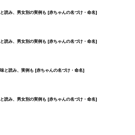
6
7
8
9
>
生後日数に合った情報を毎日お届け
ら産後まで長く使える無料アプリ
ダウンロード