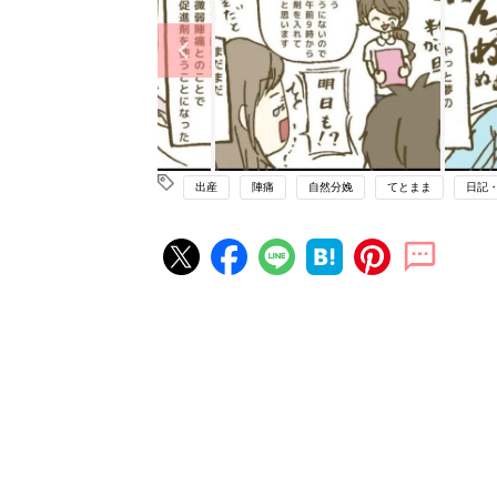
出産
陣痛
自然分娩
てとまま
日記
妊娠・出産の人気記事ランキング
たまひよの雑誌
妊娠・出産