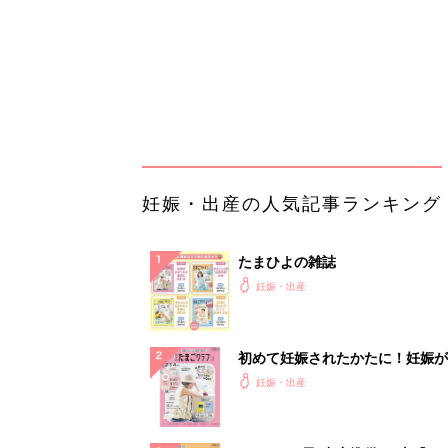
初めて妊娠されたかたに！妊娠が
ったら最初に読む本『初めてのた
妊娠・出産
クラブ 夏号』
まるごと1冊“出産準備”の本『た
クラブ 夏号』〈スペシャル大特
妊娠・出産
夫婦で予習する 出産の教科書
妊娠中に読みたい！3冊の「たま
よ」
妊娠・出産
アカチャンホンポでたまひよ雑誌
うとポイント10倍【期間限定】
妊娠・出産
「え、こんなセールやってたの？
0％OFF以上が続々登場！Amazo