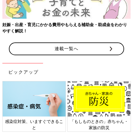
【ワクチン接種できるものも】妊婦の感染症対策、知っておいて！
連載一覧へ
ピックアップ
日本外来小児科学会リーフレッ
六星占術 細木かおりさんの人生
ト検討会
相談