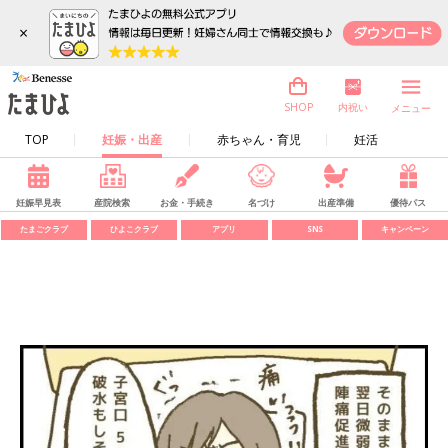
×
内祝い
SHOP
メニュー
TOP
妊娠・出産
赤ちゃん・育児
妊活
妊娠早見表
産院検索
お金・手続き
名づけ
出産準備
優待パス
たまごクラブ
ひよこクラブ
アプリ
SNS
キャンペーン