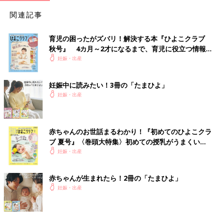
関連記事
育児の困ったがズバリ！解決する本『ひよこクラブ
秋号』 4カ月～2才になるまで、育児に役立つ情報が
いっぱい！
妊娠・出産
妊娠中に読みたい！3冊の「たまひよ」
妊娠・出産
赤ちゃんのお世話まるわかり！『初めてのひよこクラ
ブ 夏号』〈巻頭大特集〉初めての授乳がうまくい
く！ おっぱい・ミルクの基本と夏のトラブル 解決テ
妊娠・出産
ク
赤ちゃんが生まれたら！2冊の「たまひよ」
妊娠・出産