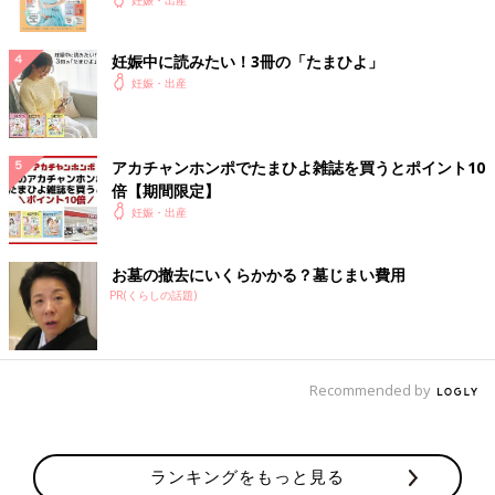
妊娠中に読みたい！3冊の「たまひよ」
妊娠・出産
アカチャンホンポでたまひよ雑誌を買うとポイント10
倍【期間限定】
妊娠・出産
お墓の撤去にいくらかかる？墓じまい費用
PR(くらしの話題)
Recommended by
ランキングをもっと見る