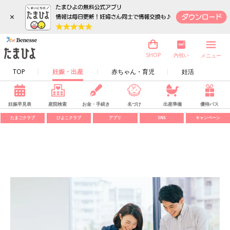
×
内祝い
SHOP
メニュー
TOP
妊娠・出産
赤ちゃん・育児
妊活
妊娠早見表
産院検索
お金・手続き
名づけ
出産準備
優待パス
たまごクラブ
ひよこクラブ
アプリ
SNS
キャンペーン