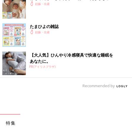
妊娠・出産
たまひよの雑誌
妊娠・出産
【大人気】ひんやり冷感寝具で快適な睡眠を
あなたに。
PR(アイリスプラザ)
Recommended by
特集