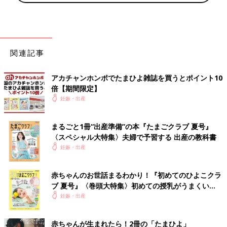
関連記事
アカチャンホンポでたまひよ雑誌を買うとポイント10
倍【期間限定】
妊娠・出産
まるごと1冊“出産準備”の本『たまごクラブ 夏号』
〈スペシャル大特集〉夫婦で予習する 出産の教科書
妊娠・出産
赤ちゃんのお世話まるわかり！『初めてのひよこクラ
ブ 夏号』〈巻頭大特集〉初めての授乳がうまくい
く！ おっぱい・ミルクの基本と夏のトラブル 解決テ
妊娠・出産
ク
赤ちゃんが生まれたら！2冊の「たまひよ」