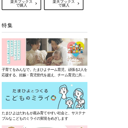
楽天ブックス
楽天ブックス
で購入
で購入
特集
子育てをみんなで。たまひよチーム育児。頑張る2人を
応援する、妊娠・育児世代を超え、チーム育児に共感
する社会を目指していきます。
たまひよはだれもが産み育てやすい社会と、サステナ
ブルなこどものミライの実現をめざします