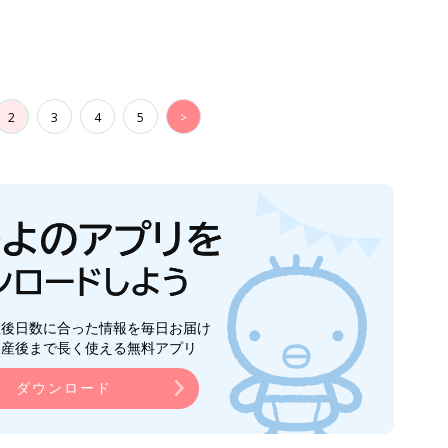
2
3
4
5
>
生後日数に合った情報を毎日お届け
ら産後まで長く使える無料アプリ
ダウンロード