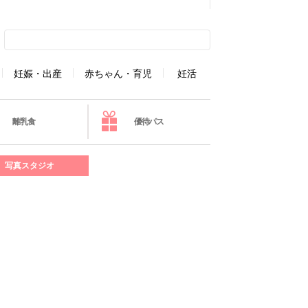
妊娠・出産
赤ちゃん・育児
妊活
離乳食
優待パス
写真スタジオ