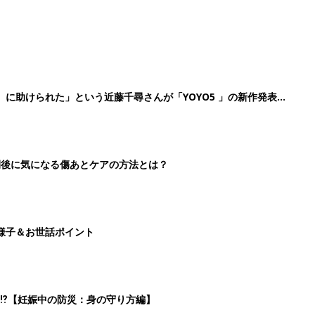
』に助けられた」という近藤千尋さんが「YOYO5 」の新作発表
続けている魅力とは!?
切開後に気になる傷あとケアの方法とは？
様子＆お世話ポイント
⁉︎【妊娠中の防災：身の守り方編】