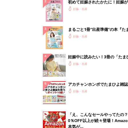
初めて妊娠されたかたに！妊娠が
ったら最初に読む本『初めてのた
妊娠・出産
クラブ 夏号』
まるごと1冊“出産準備”の本『た
クラブ 夏号』〈スペシャル大特
妊娠・出産
夫婦で予習する 出産の教科書
妊娠中に読みたい！3冊の「たま
よ」
妊娠・出産
アカチャンホンポでたまひよ雑誌
うとポイント10倍【期間限定】
妊娠・出産
「え、こんなセールやってたの？
0％OFF以上が続々登場！Amazo
本気が...