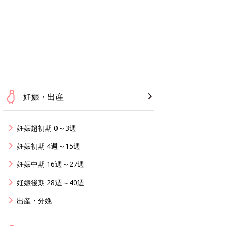
妊娠・出産
妊娠超初期 0～3週
妊娠初期 4週～15週
妊娠中期 16週～27週
妊娠後期 28週～40週
出産・分娩