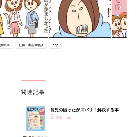
妊娠中期
妊娠・出産体験談
app
関連記事
育児の困ったがズバリ！解決する本
『ひよこクラブ 秋号』 4カ月～2才
妊娠・出産
になるまで、育児に役立つ情報がいっ
ぱい！