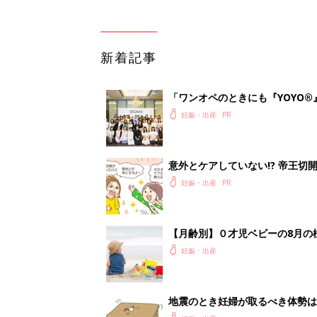
新着記事
「ワンオペのときにも『YOYO®
会に登場。「YOYO®」を愛用し
妊娠・出産
意外とケアしていない!? 帝王
妊娠・出産
【月齢別】０才児ベビーの8月の
妊娠・出産
地震のとき妊婦が取るべき体勢は