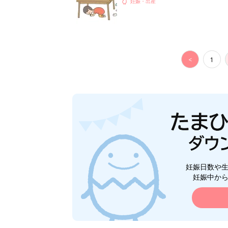
妊娠・出産
<
1
妊娠日数や
妊娠中か