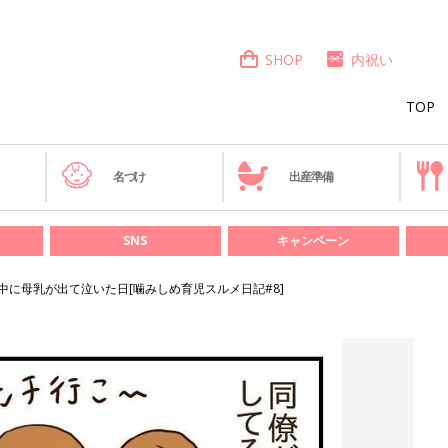
SHOP
内祝い
TOP
き
名づけ
出産準備
SNS
キャンペーン
中に母乳が出て泣いた日[噛みしめ育児スルメ日記#8]