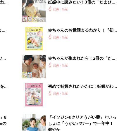
わか
妊娠中に読みたい！3冊の「たまひ
まご
よ」
妊娠・出産
まご
赤ちゃんのお世話まるわかり！『初め
集〉
てのひよこクラブ 夏号』〈巻頭大特
妊娠・出産
集〉初めての授乳がうまくいく！ お
っぱい・ミルクの基本と夏のトラブル
解決テク
ひ
赤ちゃんが生まれたら！2冊の「たま
ひよ」
妊娠・出産
を買
初めて妊娠されたかたに！妊娠がわか
ったら最初に読む本『初めてのたまご
妊娠・出産
クラブ 夏号』
」8
「イソジン®クリアうがい薬」といっ
nの
しょに「うがいパワー」で一年中！
健やか