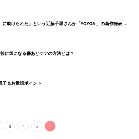
』に助けられた」という近藤千尋さんが「YOYO5 」の新作発表
続けている魅力とは!?
切開後に気になる傷あとケアの方法とは？
様子＆お世話ポイント
3
4
5
>