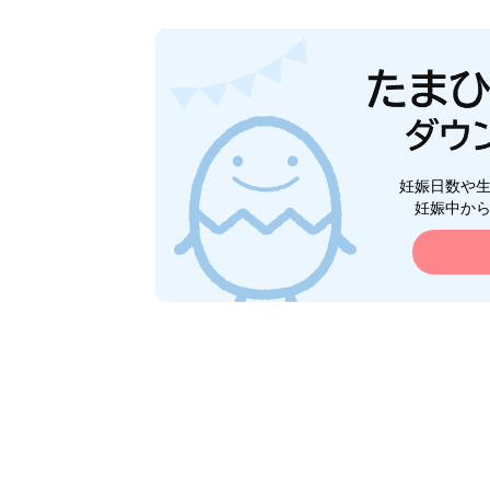
妊娠日数や
妊娠中か