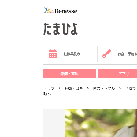
妊娠早見表
お金・手続
雑誌・書籍
アプリ
トップ
妊娠・出産
体のトラブル
「嘘で
動へ