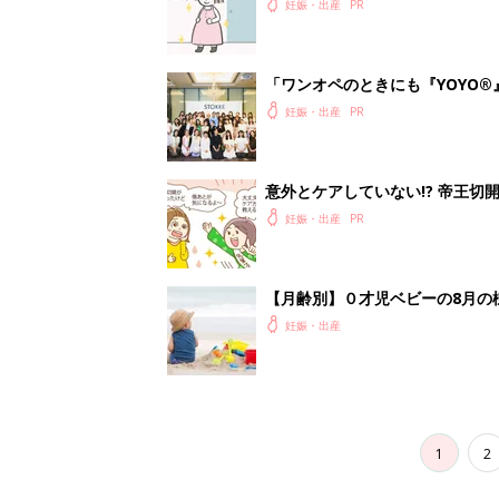
妊娠・出産
「ワンオペのときにも『YOYO®
会に登場。「YOYO®」を愛用し
妊娠・出産
意外とケアしていない!? 帝王
妊娠・出産
【月齢別】０才児ベビーの8月の
妊娠・出産
1
2