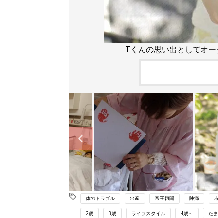
Tくんの思い出としてオー
体のトラブル
出産
帝王切開
陣痛
2歳
3歳
ライフスタイル
4歳～
たま