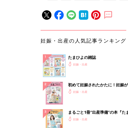
妊娠・出産の人気記事ランキング
たまひよの雑誌
妊娠・出産
初めて妊娠されたかたに！妊娠が
ったら最初に読む本『初めてのた
妊娠・出産
クラブ 夏号』
まるごと1冊“出産準備”の本『た
クラブ 夏号』〈スペシャル大特
妊娠・出産
夫婦で予習する 出産の教科書