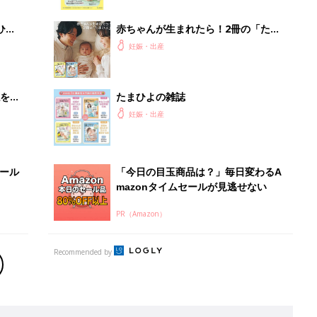
っぱい・ミルクの基本と夏のトラブル
解決テク
ひ
赤ちゃんが生まれたら！2冊の「たま
ひよ」
妊娠・出産
を買
たまひよの雑誌
妊娠・出産
セール
「今日の目玉商品は？」毎日変わるA
mazonタイムセールが見逃せない
PR（Amazon）
Recommended by