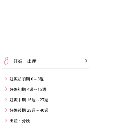
妊娠・出産
妊娠超初期 0～3週
妊娠初期 4週～15週
妊娠中期 16週～27週
妊娠後期 28週～40週
出産・分娩