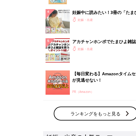
妊娠中に読みたい！3冊の「たま
よ」
妊娠・出産
アカチャンホンポでたまひよ雑誌
うとポイント10倍【期間限定】
妊娠・出産
【毎日変わる】Amazonタイム
が見逃せない！
PR（Amazon）
ランキングをもっと見る