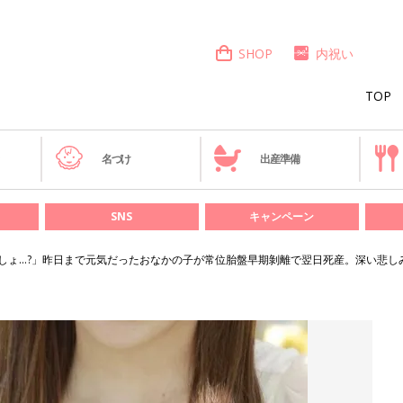
SHOP
内祝い
TOP
き
名づけ
出産準備
SNS
キャンペーン
しょ…?」昨日まで元気だったおなかの子が常位胎盤早期剝離で翌日死産。深い悲し