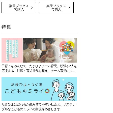
楽天ブックス
楽天ブックス
で購入
で購入
特集
子育てをみんなで。たまひよチーム育児。頑張る2人を
応援する、妊娠・育児世代を超え、チーム育児に共感
する社会を目指していきます。
たまひよはだれもが産み育てやすい社会と、サステナ
ブルなこどものミライの実現をめざします