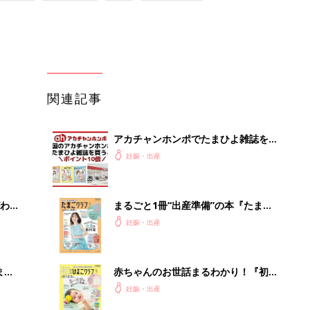
関連記事
アカチャンホンポでたまひよ雑誌を買
うとポイント10倍【期間限定】
妊娠・出産
わか
まるごと1冊“出産準備”の本『たまご
まご
クラブ 夏号』〈スペシャル大特集〉
妊娠・出産
夫婦で予習する 出産の教科書
まご
赤ちゃんのお世話まるわかり！『初め
集〉
てのひよこクラブ 夏号』〈巻頭大特
妊娠・出産
集〉初めての授乳がうまくいく！ お