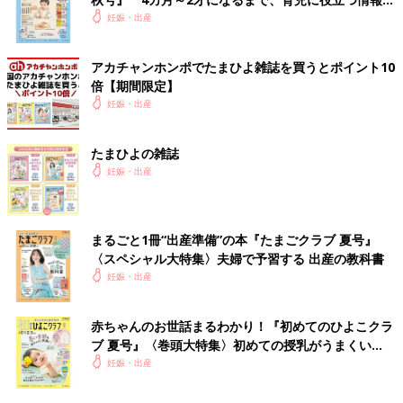
いっぱい！
妊娠・出産
アカチャンホンポでたまひよ雑誌を買うとポイント10
倍【期間限定】
妊娠・出産
たまひよの雑誌
妊娠・出産
まるごと1冊“出産準備”の本『たまごクラブ 夏号』
〈スペシャル大特集〉夫婦で予習する 出産の教科書
妊娠・出産
赤ちゃんのお世話まるわかり！『初めてのひよこクラ
ブ 夏号』〈巻頭大特集〉初めての授乳がうまくい
く！ おっぱい・ミルクの基本と夏のトラブル 解決テ
妊娠・出産
ク