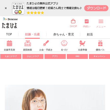
×
内祝い
SHOP
メニュー
TOP
妊娠・出産
赤ちゃん・育児
妊活
妊娠早見表
産院検索
お金・手続き
名づけ
出産準備
優待パス
たまごクラブ
ひよこクラブ
アプリ
SNS
キャンペーン