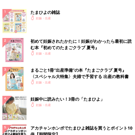
たまひよの雑誌
妊娠・出産
初めて妊娠されたかたに！妊娠がわかったら最初に読
む本『初めてのたまごクラブ 夏号』
妊娠・出産
まるごと1冊“出産準備”の本『たまごクラブ 夏号』
〈スペシャル大特集〉夫婦で予習する 出産の教科書
妊娠・出産
妊娠中に読みたい！3冊の「たまひよ」
妊娠・出産
アカチャンホンポでたまひよ雑誌を買うとポイント10
倍【期間限定】