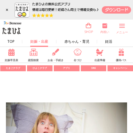
×
内祝い
SHOP
メニュー
TOP
妊娠・出産
赤ちゃん・育児
妊活
妊娠早見表
産院検索
お金・手続き
名づけ
出産準備
優待パス
たまごクラブ
ひよこクラブ
アプリ
SNS
キャンペーン