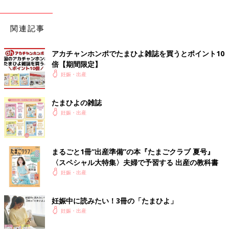
関連記事
アカチャンホンポでたまひよ雑誌を買うとポイント10
倍【期間限定】
妊娠・出産
たまひよの雑誌
妊娠・出産
まるごと1冊“出産準備”の本『たまごクラブ 夏号』
〈スペシャル大特集〉夫婦で予習する 出産の教科書
妊娠・出産
妊娠中に読みたい！3冊の「たまひよ」
妊娠・出産