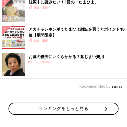
妊娠中に読みたい！3冊の「たまひよ」
妊娠・出産
アカチャンホンポでたまひよ雑誌を買うとポイント10
倍【期間限定】
妊娠・出産
お墓の撤去にいくらかかる？墓じまい費用
PR(くらしの話題)
Recommended by
ランキングをもっと見る