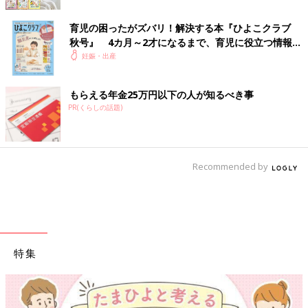
育児の困ったがズバリ！解決する本『ひよこクラブ
秋号』 4カ月～2才になるまで、育児に役立つ情報が
いっぱい！
妊娠・出産
もらえる年金25万円以下の人が知るべき事
PR(くらしの話題)
Recommended by
特集