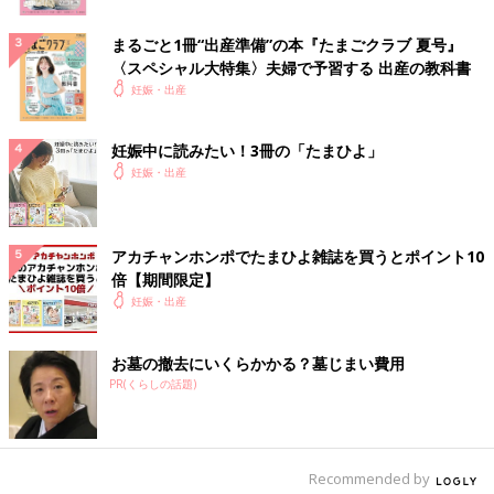
まるごと1冊“出産準備”の本『たまごクラブ 夏号』
〈スペシャル大特集〉夫婦で予習する 出産の教科書
妊娠・出産
妊娠中に読みたい！3冊の「たまひよ」
妊娠・出産
アカチャンホンポでたまひよ雑誌を買うとポイント10
倍【期間限定】
妊娠・出産
お墓の撤去にいくらかかる？墓じまい費用
PR(くらしの話題)
Recommended by