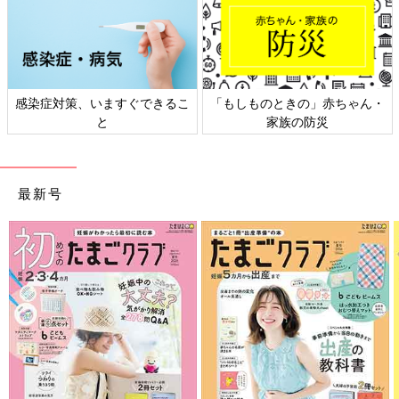
」赤ちゃん・
日本外来小児科学会リーフレッ
六星占術 細木かお
防災
ト検討会
相談
最新号