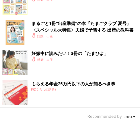
まるごと1冊“出産準備”の本『たまごクラブ 夏号』
〈スペシャル大特集〉夫婦で予習する 出産の教科書
妊娠・出産
妊娠中に読みたい！3冊の「たまひよ」
妊娠・出産
もらえる年金25万円以下の人が知るべき事
PR(くらしの話題)
Recommended by