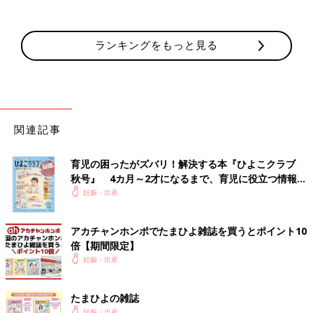
ランキングをもっと見る
関連記事
育児の困ったがズバリ！解決する本『ひよこクラブ
秋号』 4カ月～2才になるまで、育児に役立つ情報が
いっぱい！
妊娠・出産
アカチャンホンポでたまひよ雑誌を買うとポイント10
倍【期間限定】
妊娠・出産
たまひよの雑誌
妊娠・出産