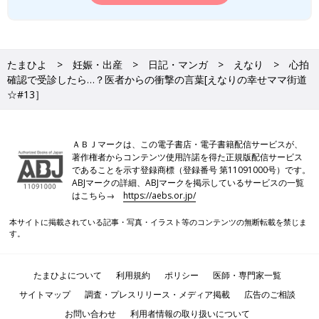
たまひよ
妊娠・出産
日記・マンガ
えなり
心拍
確認で受診したら…？医者からの衝撃の言葉[えなりの幸せママ街道
☆#13］
ＡＢＪマークは、この電子書店・電子書籍配信サービスが、
著作権者からコンテンツ使用許諾を得た正規版配信サービス
であることを示す登録商標（登録番号 第11091000号）です。
ABJマークの詳細、ABJマークを掲示しているサービスの一覧
はこちら→
https://aebs.or.jp/
本サイトに掲載されている記事・写真・イラスト等のコンテンツの無断転載を禁じま
す。
たまひよについて
利用規約
ポリシー
医師・専門家一覧
サイトマップ
調査・プレスリリース・メディア掲載
広告のご相談
お問い合わせ
利用者情報の取り扱いについて