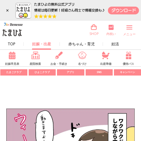
×
内祝い
SHOP
メニュー
TOP
妊娠・出産
赤ちゃん・育児
妊活
妊娠早見表
産院検索
お金・手続き
名づけ
出産準備
優待パス
たまごクラブ
ひよこクラブ
アプリ
SNS
キャンペーン