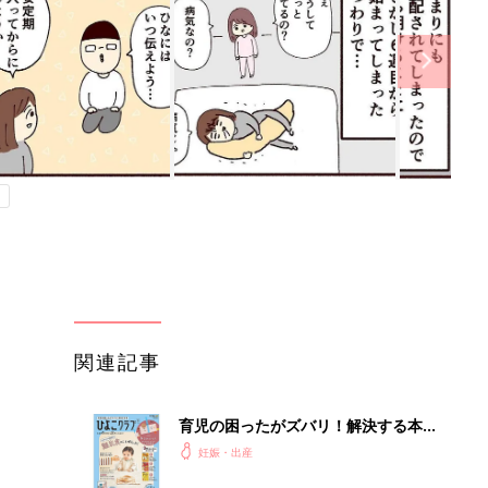
関連記事
育児の困ったがズバリ！解決する本
『ひよこクラブ 秋号』 4カ月～2才
妊娠・出産
になるまで、育児に役立つ情報がいっ