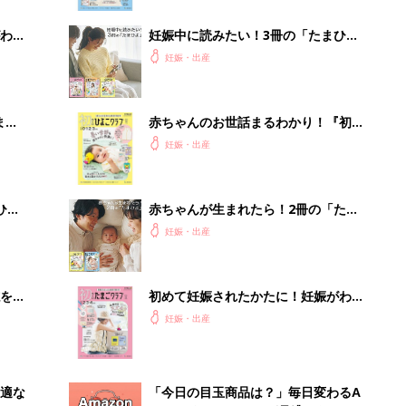
ぱい！
わか
妊娠中に読みたい！3冊の「たまひ
まご
よ」
妊娠・出産
まご
赤ちゃんのお世話まるわかり！『初め
集〉
てのひよこクラブ 夏号』〈巻頭大特
妊娠・出産
集〉初めての授乳がうまくいく！ お
っぱい・ミルクの基本と夏のトラブル
解決テク
ひ
赤ちゃんが生まれたら！2冊の「たま
ひよ」
妊娠・出産
を買
初めて妊娠されたかたに！妊娠がわか
ったら最初に読む本『初めてのたまご
妊娠・出産
クラブ 夏号』
適な
「今日の目玉商品は？」毎日変わるA