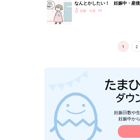
なんとかしたい！ 妊娠中・産
妊娠・出産
1
2
妊娠日数や
妊娠中か