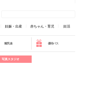
妊娠・出産
赤ちゃん・育児
妊活
離乳食
優待パス
写真スタジオ