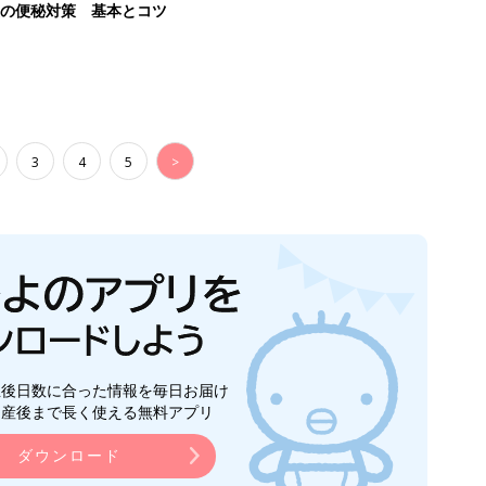
後の便秘対策 基本とコツ
3
4
5
>
生後日数に合った情報を毎日お届け
ら産後まで長く使える無料アプリ
ダウンロード