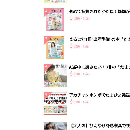
初めて妊娠されたかたに！妊娠が
ったら最初に読む本『初めてのた
妊娠・出産
クラブ 夏号』
まるごと1冊“出産準備”の本『た
クラブ 夏号』〈スペシャル大特
妊娠・出産
夫婦で予習する 出産の教科書
妊娠中に読みたい！3冊の「たま
よ」
妊娠・出産
アカチャンホンポでたまひよ雑誌
うとポイント10倍【期間限定】
妊娠・出産
【大人気】ひんやり冷感寝具で快