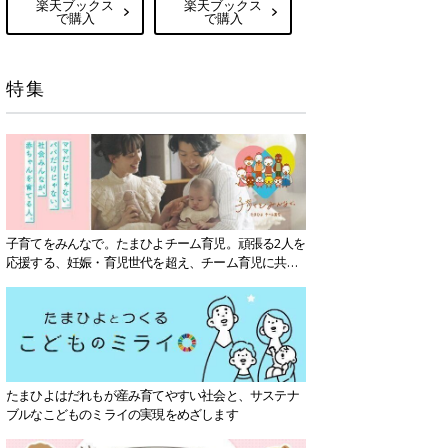
楽天ブックス
楽天ブックス
で購入
で購入
特集
子育てをみんなで。たまひよチーム育児。頑張る2人を
応援する、妊娠・育児世代を超え、チーム育児に共感
する社会を目指していきます。
たまひよはだれもが産み育てやすい社会と、サステナ
ブルなこどものミライの実現をめざします