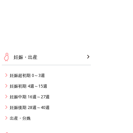
妊娠・出産
妊娠超初期 0～3週
妊娠初期 4週～15週
妊娠中期 16週～27週
妊娠後期 28週～40週
出産・分娩