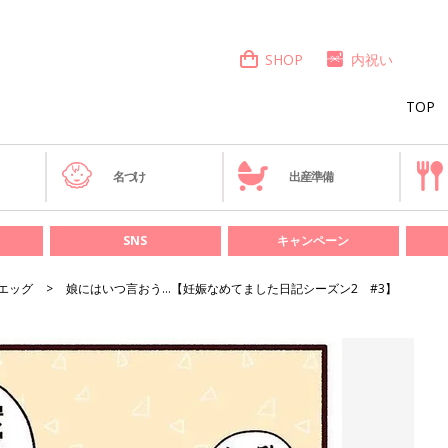
SHOP
内祝い
TOP
き
名づけ
出産準備
SNS
キャンペーン
エッグ
娘にはいつ言おう…【妊娠なめてました日記シーズン2 #3】