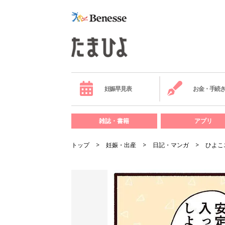
妊娠早見表
お金・手続
雑誌・書籍
アプリ
トップ
妊娠・出産
日記・マンガ
ひよこ