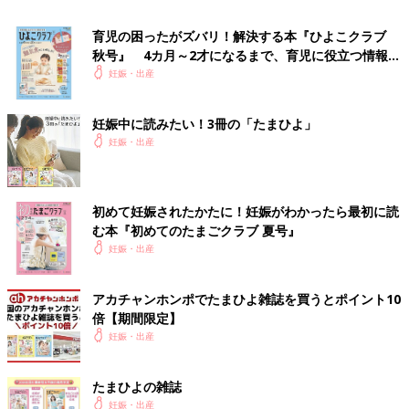
育児の困ったがズバリ！解決する本『ひよこクラブ
秋号』 4カ月～2才になるまで、育児に役立つ情報が
いっぱい！
妊娠・出産
妊娠中に読みたい！3冊の「たまひよ」
妊娠・出産
初めて妊娠されたかたに！妊娠がわかったら最初に読
む本『初めてのたまごクラブ 夏号』
妊娠・出産
アカチャンホンポでたまひよ雑誌を買うとポイント10
倍【期間限定】
妊娠・出産
たまひよの雑誌
妊娠・出産