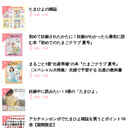
たまひよの雑誌
妊娠・出産
初めて妊娠されたかたに！妊娠がわかったら最初に読
む本『初めてのたまごクラブ 夏号』
妊娠・出産
まるごと1冊“出産準備”の本『たまごクラブ 夏号』
〈スペシャル大特集〉夫婦で予習する 出産の教科書
妊娠・出産
妊娠中に読みたい！3冊の「たまひよ」
妊娠・出産
アカチャンホンポでたまひよ雑誌を買うとポイント10
倍【期間限定】