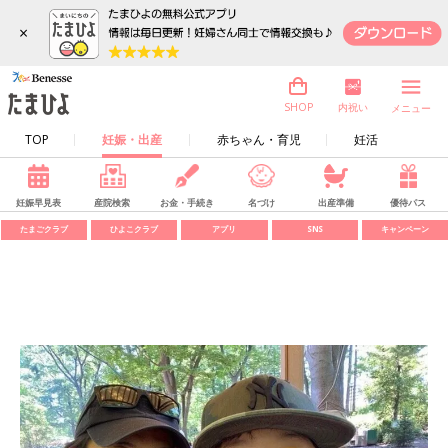
×
内祝い
SHOP
メニュー
TOP
妊娠・出産
赤ちゃん・育児
妊活
妊娠早見表
産院検索
お金・手続き
名づけ
出産準備
優待パス
たまごクラブ
ひよこクラブ
アプリ
SNS
キャンペーン