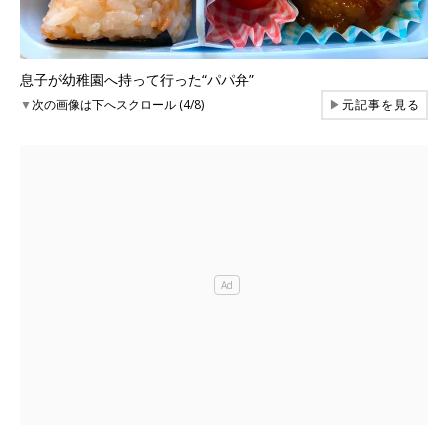
息子が幼稚園へ持って行った“パパ弁”
▼
次の画像は下へスクロール (4/8)
▶
元記事を見る