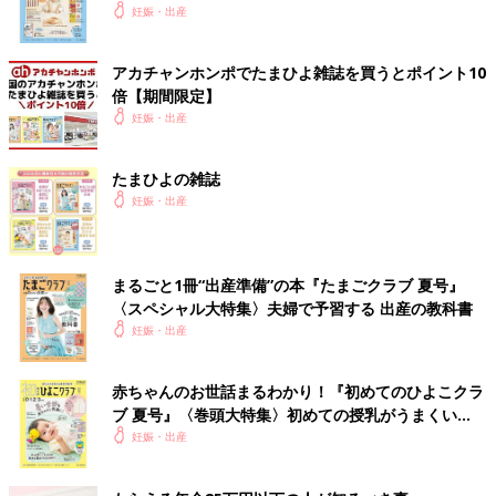
いっぱい！
妊娠・出産
アカチャンホンポでたまひよ雑誌を買うとポイント10
倍【期間限定】
妊娠・出産
たまひよの雑誌
妊娠・出産
まるごと1冊“出産準備”の本『たまごクラブ 夏号』
〈スペシャル大特集〉夫婦で予習する 出産の教科書
妊娠・出産
赤ちゃんのお世話まるわかり！『初めてのひよこクラ
ブ 夏号』〈巻頭大特集〉初めての授乳がうまくい
く！ おっぱい・ミルクの基本と夏のトラブル 解決テ
妊娠・出産
ク