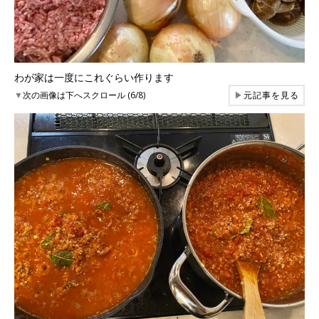
わが家は一度にこれぐらい作ります
▼
次の画像は下へスクロール (6/8)
▶
元記事を見る