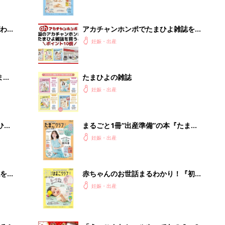
になるまで、育児に役立つ情報がいっ
ぱい！
わか
アカチャンホンポでたまひよ雑誌を買
まご
うとポイント10倍【期間限定】
妊娠・出産
まご
たまひよの雑誌
集〉
妊娠・出産
ひ
まるごと1冊“出産準備”の本『たまご
クラブ 夏号』〈スペシャル大特集〉
妊娠・出産
夫婦で予習する 出産の教科書
を買
赤ちゃんのお世話まるわかり！『初め
てのひよこクラブ 夏号』〈巻頭大特
妊娠・出産
集〉初めての授乳がうまくいく！ お
っぱい・ミルクの基本と夏のトラブル
解決テク