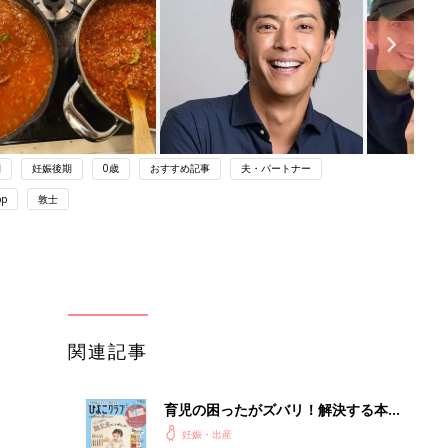
期
妊娠後期
0歳
おすすめ記事
夫・パートナー
pp
敦士
関連記事
育児の困ったがズバリ！解決する本
『ひよこクラブ 秋号』 4カ月～2才
妊娠・出産