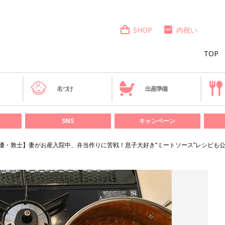
SHOP
内祝い
TOP
き
名づけ
出産準備
SNS
キャンペーン
優・敦士】妻がお産入院中、弁当作りに苦戦！息子大好き“ミートソース”レシピも