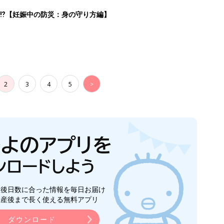
⁉︎【妊娠中の防災：身の守り方編】
2
3
4
5
>
生後日数に合った情報を毎日お届け
ら産後まで長く使える無料アプリ
ダウンロード