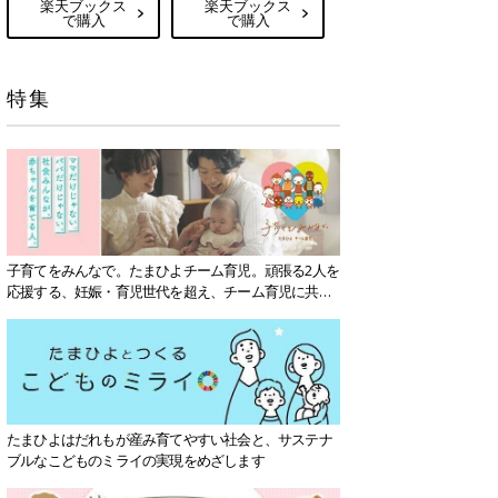
楽天ブックス
楽天ブックス
で購入
で購入
特集
子育てをみんなで。たまひよチーム育児。頑張る2人を
応援する、妊娠・育児世代を超え、チーム育児に共感
する社会を目指していきます。
たまひよはだれもが産み育てやすい社会と、サステナ
ブルなこどものミライの実現をめざします