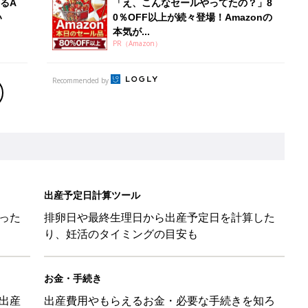
るA
「え、こんなセールやってたの？」8
い
0％OFF以上が続々登場！Amazonの
本気が...
PR（Amazon）
Recommended by
出産予定日計算ツール
った
排卵日や最終生理日から出産予定日を計算した
り、妊活のタイミングの目安も
お金・手続き
出産
出産費用やもらえるお金・必要な手続きを知ろ