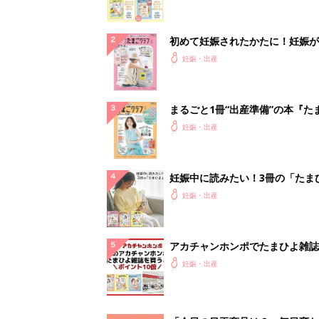
初めて妊娠されたかたに！妊娠が
ったら最初に読む本『初めてのた
妊娠・出産
クラブ 夏号』
まるごと1冊“出産準備”の本『た
クラブ 夏号』〈スペシャル大特
妊娠・出産
夫婦で予習する 出産の教科書
妊娠中に読みたい！3冊の「たま
よ」
妊娠・出産
アカチャンホンポでたまひよ雑誌
うとポイント10倍【期間限定】
妊娠・出産