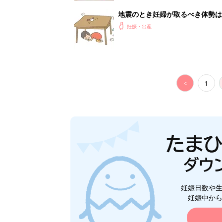
地震のとき妊婦が取るべき体勢は
妊娠・出産
<
1
妊娠日数や
妊娠中か