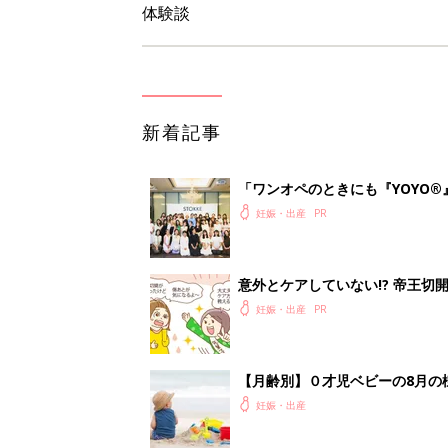
体験談
新着記事
「ワンオペのときにも『YOYO®
会に登場。「YOYO®」を愛用し
妊娠・出産
意外とケアしていない!? 帝王
妊娠・出産
【月齢別】０才児ベビーの8月の
妊娠・出産