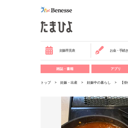
妊娠早見表
お金・手続
雑誌・書籍
アプリ
トップ
妊娠・出産
妊娠中の暮らし
【俳