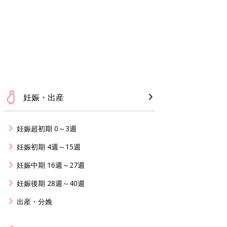
妊娠・出産
妊娠超初期 0～3週
妊娠初期 4週～15週
妊娠中期 16週～27週
妊娠後期 28週～40週
出産・分娩