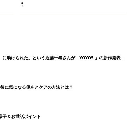
う
』に助けられた」という近藤千尋さんが「YOYO5 」の新作発表
続けている魅力とは!?
切開後に気になる傷あとケアの方法とは？
様子＆お世話ポイント