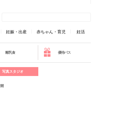
妊娠・出産
赤ちゃん・育児
妊活
離乳食
優待パス
写真スタジオ
公開