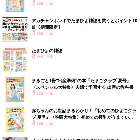
いっぱい！
妊娠・出産
アカチャンホンポでたまひよ雑誌を買うとポイント10
倍【期間限定】
妊娠・出産
たまひよの雑誌
妊娠・出産
まるごと1冊“出産準備”の本『たまごクラブ 夏号』
〈スペシャル大特集〉夫婦で予習する 出産の教科書
妊娠・出産
赤ちゃんのお世話まるわかり！『初めてのひよこクラ
ブ 夏号』〈巻頭大特集〉初めての授乳がうまくい
く！ おっぱい・ミルクの基本と夏のトラブル 解決テ
妊娠・出産
ク