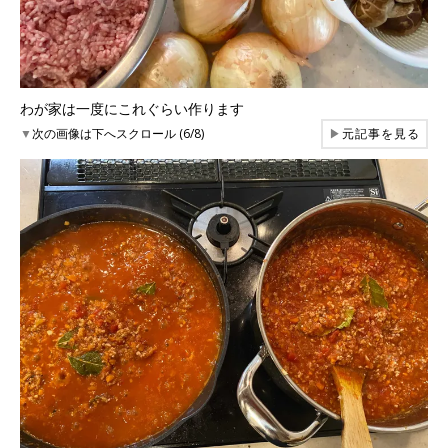
わが家は一度にこれぐらい作ります
▼
次の画像は下へスクロール (6/8)
▶
元記事を見る