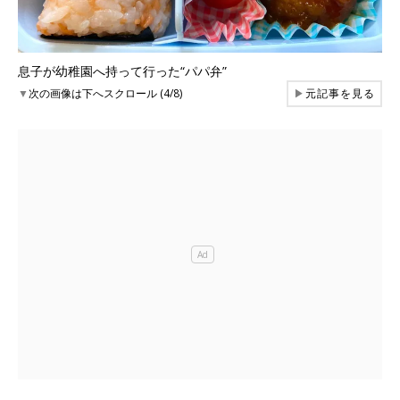
息子が幼稚園へ持って行った“パパ弁”
▼
次の画像は下へスクロール (4/8)
▶
元記事を見る