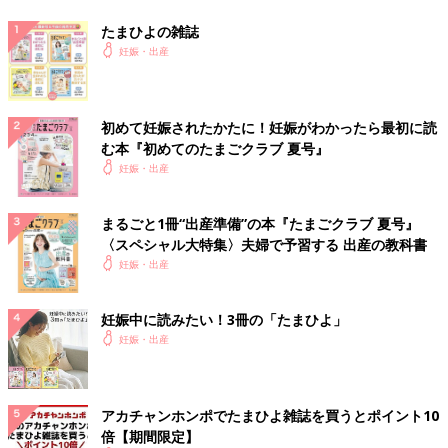
たまひよの雑誌
妊娠・出産
初めて妊娠されたかたに！妊娠がわかったら最初に読
む本『初めてのたまごクラブ 夏号』
妊娠・出産
まるごと1冊“出産準備”の本『たまごクラブ 夏号』
〈スペシャル大特集〉夫婦で予習する 出産の教科書
妊娠・出産
妊娠中に読みたい！3冊の「たまひよ」
妊娠・出産
アカチャンホンポでたまひよ雑誌を買うとポイント10
倍【期間限定】