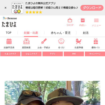
×
内祝い
SHOP
メニュー
TOP
妊娠・出産
赤ちゃん・育児
妊活
妊娠早見表
産院検索
お金・手続き
名づけ
出産準備
優待パス
たまごクラブ
ひよこクラブ
アプリ
SNS
キャンペーン