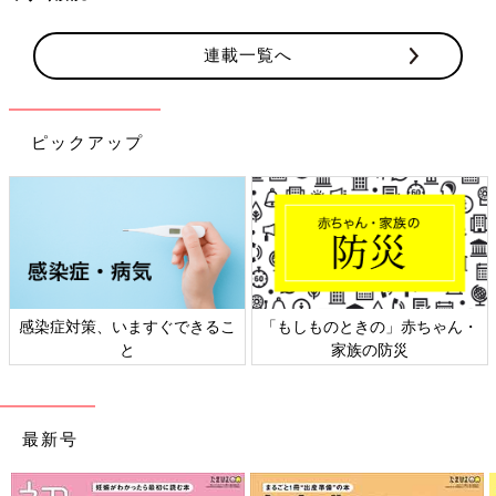
連載一覧へ
ピックアップ
できるこ
「もしものときの」赤ちゃん・
日本外来小児科学会リ
家族の防災
ト検討会
最新号