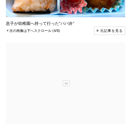
息子が幼稚園へ持って行った“パパ弁”
▼
次の画像は下へスクロール (4/8)
▶
元記事を見る