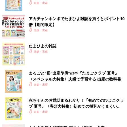
いっぱい！
妊娠・出産
アカチャンホンポでたまひよ雑誌を買うとポイント10
倍【期間限定】
妊娠・出産
たまひよの雑誌
妊娠・出産
まるごと1冊“出産準備”の本『たまごクラブ 夏号』
〈スペシャル大特集〉夫婦で予習する 出産の教科書
妊娠・出産
赤ちゃんのお世話まるわかり！『初めてのひよこクラ
ブ 夏号』〈巻頭大特集〉初めての授乳がうまくい
く！ おっぱい・ミルクの基本と夏のトラブル 解決テ
妊娠・出産
ク