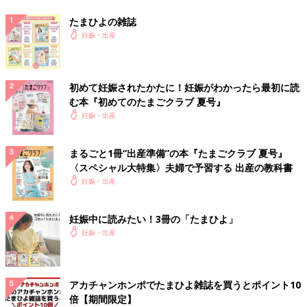
たまひよの雑誌
妊娠・出産
初めて妊娠されたかたに！妊娠がわかったら最初に読
む本『初めてのたまごクラブ 夏号』
妊娠・出産
まるごと1冊“出産準備”の本『たまごクラブ 夏号』
〈スペシャル大特集〉夫婦で予習する 出産の教科書
妊娠・出産
妊娠中に読みたい！3冊の「たまひよ」
妊娠・出産
アカチャンホンポでたまひよ雑誌を買うとポイント10
倍【期間限定】