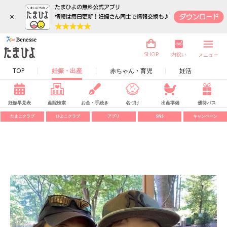
×
内祝い
SHOP
メニュー
TOP
妊娠・出産
赤ちゃん・育児
妊活
妊娠早見表
産院検索
お金・手続き
名づけ
出産準備
優待パス
たまごクラブ
ひよこクラブ
アプリ
SNS
キャンペーン