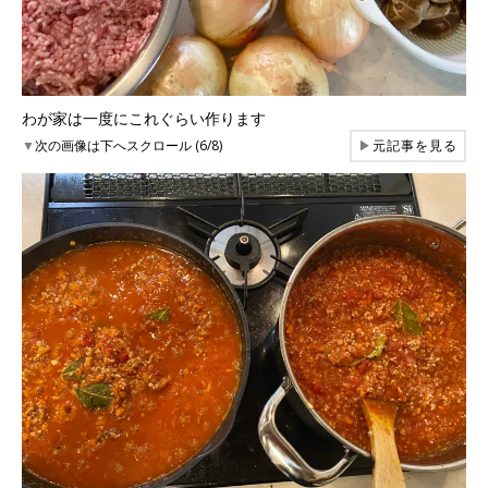
わが家は一度にこれぐらい作ります
▼
次の画像は下へスクロール (6/8)
▶
元記事を見る