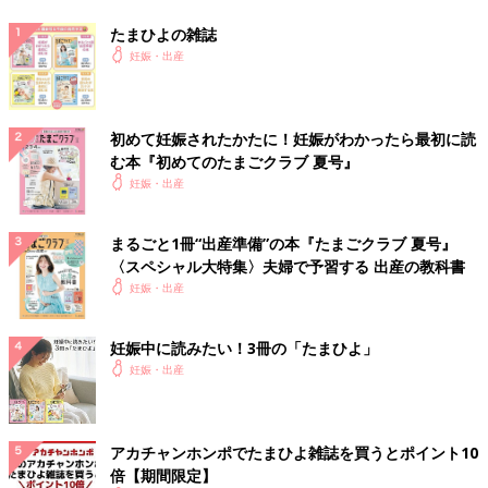
たまひよの雑誌
妊娠・出産
初めて妊娠されたかたに！妊娠がわかったら最初に読
む本『初めてのたまごクラブ 夏号』
妊娠・出産
まるごと1冊“出産準備”の本『たまごクラブ 夏号』
〈スペシャル大特集〉夫婦で予習する 出産の教科書
妊娠・出産
妊娠中に読みたい！3冊の「たまひよ」
妊娠・出産
アカチャンホンポでたまひよ雑誌を買うとポイント10
倍【期間限定】