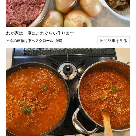
わが家は一度にこれぐらい作ります
▼
次の画像は下へスクロール (6/8)
▶
元記事を見る