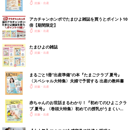
いっぱい！
妊娠・出産
アカチャンホンポでたまひよ雑誌を買うとポイント10
倍【期間限定】
妊娠・出産
たまひよの雑誌
妊娠・出産
まるごと1冊“出産準備”の本『たまごクラブ 夏号』
〈スペシャル大特集〉夫婦で予習する 出産の教科書
妊娠・出産
赤ちゃんのお世話まるわかり！『初めてのひよこクラ
ブ 夏号』〈巻頭大特集〉初めての授乳がうまくい
く！ おっぱい・ミルクの基本と夏のトラブル 解決テ
妊娠・出産
ク