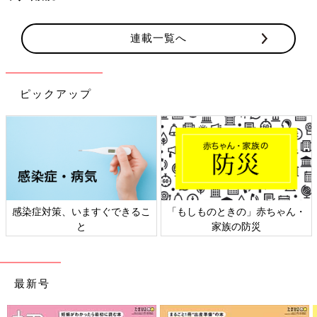
連載一覧へ
ピックアップ
・
日本外来小児科学会リーフレッ
六星占術 細木かおりさんの人
ト検討会
相談
最新号