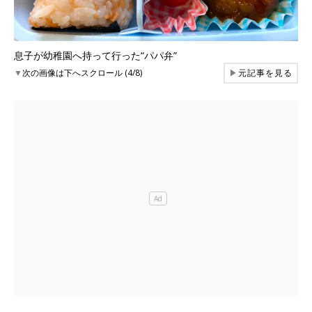
息子が幼稚園へ持って行った“パパ弁”
▼
次の画像は下へスクロール (4/8)
▶
元記事を見る