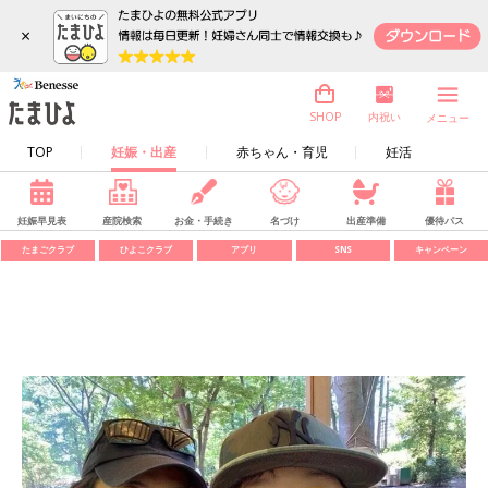
×
内祝い
SHOP
メニュー
TOP
妊娠・出産
赤ちゃん・育児
妊活
妊娠早見表
産院検索
お金・手続き
名づけ
出産準備
優待パス
たまごクラブ
ひよこクラブ
アプリ
SNS
キャンペーン