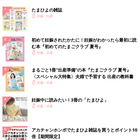
たまひよの雑誌
妊娠・出産
初めて妊娠されたかたに！妊娠がわかったら最初に読
む本『初めてのたまごクラブ 夏号』
妊娠・出産
まるごと1冊“出産準備”の本『たまごクラブ 夏号』
〈スペシャル大特集〉夫婦で予習する 出産の教科書
妊娠・出産
妊娠中に読みたい！3冊の「たまひよ」
妊娠・出産
アカチャンホンポでたまひよ雑誌を買うとポイント10
倍【期間限定】