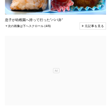
息子が幼稚園へ持って行った“パパ弁”
▼
次の画像は下へスクロール (4/8)
▶
元記事を見る