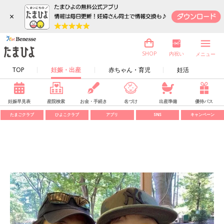
×
内祝い
SHOP
メニュー
TOP
妊娠・出産
赤ちゃん・育児
妊活
妊娠早見表
産院検索
お金・手続き
名づけ
出産準備
優待パス
たまごクラブ
ひよこクラブ
アプリ
SNS
キャンペーン