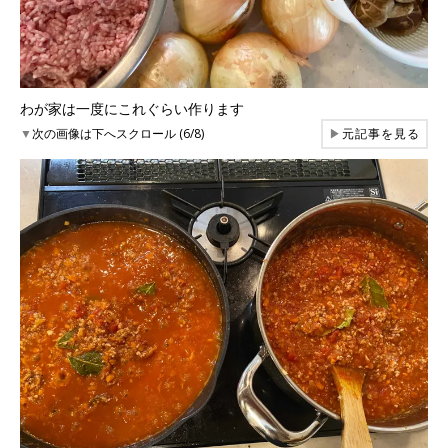
わが家は一度にこれぐらい作ります
▼
次の画像は下へスクロール (6/8)
▶
元記事を見る