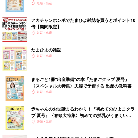
いっぱい！
妊娠・出産
アカチャンホンポでたまひよ雑誌を買うとポイント10
倍【期間限定】
妊娠・出産
たまひよの雑誌
妊娠・出産
まるごと1冊“出産準備”の本『たまごクラブ 夏号』
〈スペシャル大特集〉夫婦で予習する 出産の教科書
妊娠・出産
赤ちゃんのお世話まるわかり！『初めてのひよこクラ
ブ 夏号』〈巻頭大特集〉初めての授乳がうまくい
く！ おっぱい・ミルクの基本と夏のトラブル 解決テ
妊娠・出産
ク