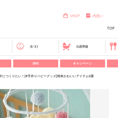
SHOP
内祝い
TOP
き
名づけ
出産準備
SNS
キャンペーン
中につくりたい！[#手作りベビーグッズ]簡単かわいいアイテム6選