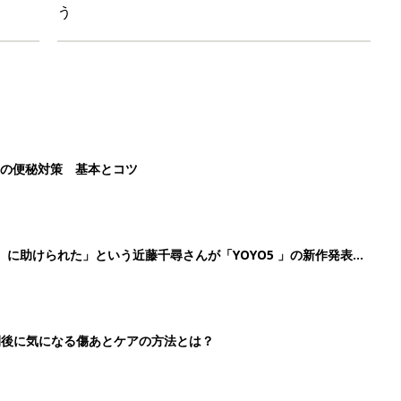
う
後の便秘対策 基本とコツ
』に助けられた」という近藤千尋さんが「YOYO5 」の新作発表
続けている魅力とは!?
切開後に気になる傷あとケアの方法とは？