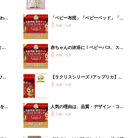
クラブ 夏号』
わか
「ベビー布団」「ベビーベッド」「バ
まご
ウンサー」赤ちゃんのねんね環境を整
妊娠・出産
える口コミ人気ランキング【たまひよ
赤ちゃんグッズ大賞2026】
まご
赤ちゃんの沐浴に！ベビーバス、スキ
集〉
ンケアグッズ口コミ人気ランキング
妊娠・出産
【たまひよ 赤ちゃんグッズ大賞
2026】
ひ
【ラクリスシリーズ /アップリカ】
抱っこひも人気口コミランキング（体
妊娠・出産
験談）
を買
人気の理由は、品質・デザイン・コス
パ！ ベビー肌着・ウエアランキング
妊娠・出産
【たまひよ 赤ちゃんグッズ大賞
2026】