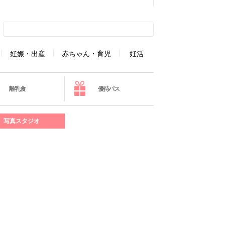
妊娠・出産
赤ちゃん・育児
妊活
離乳食
優待パス
写真スタジオ