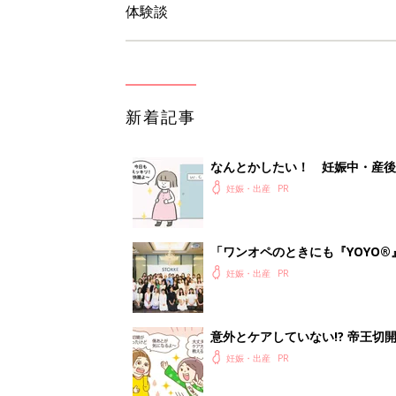
体験談
新着記事
なんとかしたい！ 妊娠中・産
妊娠・出産
「ワンオペのときにも『YOYO®
会に登場。「YOYO®」を愛用し
妊娠・出産
意外とケアしていない!? 帝王
妊娠・出産