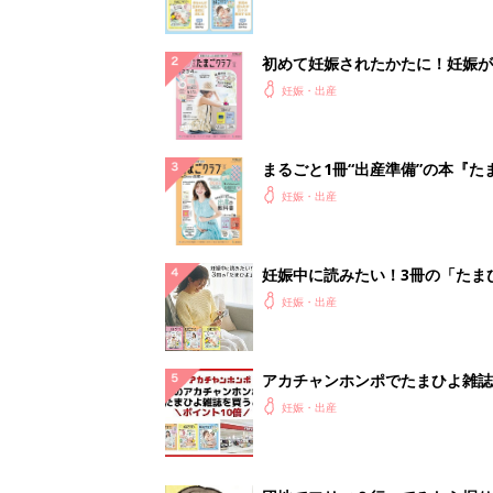
初めて妊娠されたかたに！妊娠が
ったら最初に読む本『初めてのた
妊娠・出産
クラブ 夏号』
まるごと1冊“出産準備”の本『た
クラブ 夏号』〈スペシャル大特
妊娠・出産
夫婦で予習する 出産の教科書
妊娠中に読みたい！3冊の「たま
よ」
妊娠・出産
アカチャンホンポでたまひよ雑誌
うとポイント10倍【期間限定】
妊娠・出産