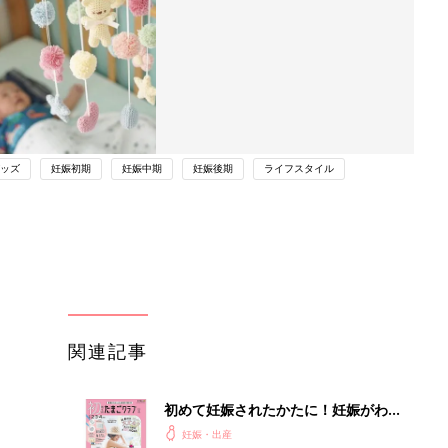
ッズ
妊娠初期
妊娠中期
妊娠後期
ライフスタイル
関連記事
初めて妊娠されたかたに！妊娠がわか
ったら最初に読む本『初めてのたまご
妊娠・出産