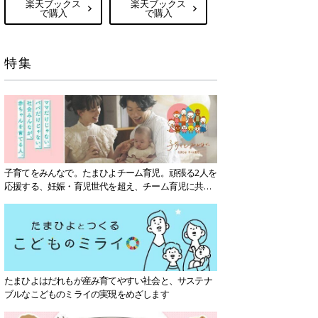
楽天ブックス
楽天ブックス
で購入
で購入
特集
子育てをみんなで。たまひよチーム育児。頑張る2人を
応援する、妊娠・育児世代を超え、チーム育児に共感
する社会を目指していきます。
たまひよはだれもが産み育てやすい社会と、サステナ
ブルなこどものミライの実現をめざします