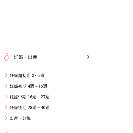
妊娠・出産
妊娠超初期 0～3週
妊娠初期 4週～15週
妊娠中期 16週～27週
妊娠後期 28週～40週
出産・分娩