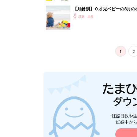
【月齢別】０才児ベビーの8月の
妊娠・出産
1
2
妊娠日数や
妊娠中か