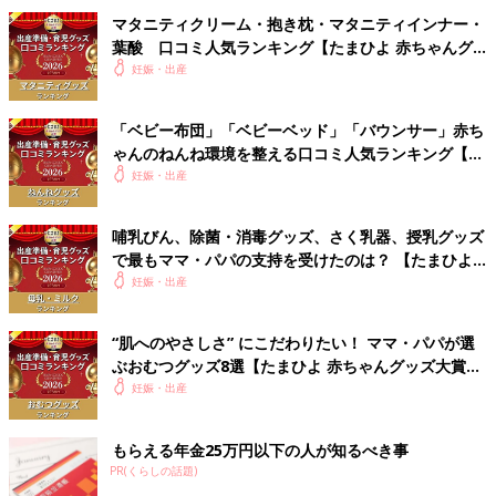
マタニティクリーム・抱き枕・マタニティインナー・
葉酸 口コミ人気ランキング【たまひよ 赤ちゃんグ
ッズ大賞2026】
妊娠・出産
「ベビー布団」「ベビーベッド」「バウンサー」赤ち
ゃんのねんね環境を整える口コミ人気ランキング【た
まひよ 赤ちゃんグッズ大賞2026】
妊娠・出産
哺乳びん、除菌・消毒グッズ、さく乳器、授乳グッズ
で最もママ・パパの支持を受けたのは？ 【たまひよ
赤ちゃんグッズ大賞2026】
妊娠・出産
“肌へのやさしさ” にこだわりたい！ ママ・パパが選
ぶおむつグッズ8選【たまひよ 赤ちゃんグッズ大賞
2026】
妊娠・出産
もらえる年金25万円以下の人が知るべき事
PR(くらしの話題)