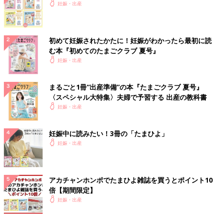
妊娠・出産
初めて妊娠されたかたに！妊娠がわかったら最初に読
む本『初めてのたまごクラブ 夏号』
妊娠・出産
まるごと1冊“出産準備”の本『たまごクラブ 夏号』
〈スペシャル大特集〉夫婦で予習する 出産の教科書
妊娠・出産
妊娠中に読みたい！3冊の「たまひよ」
妊娠・出産
アカチャンホンポでたまひよ雑誌を買うとポイント10
倍【期間限定】
妊娠・出産