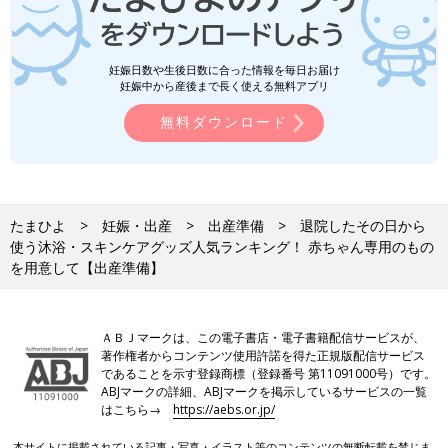
妊娠日数や生後日数に合った情報を毎日お届け
妊娠中から産後まで長く使える無料アプリ
無料ダウンロード
たまひよ
妊娠・出産
出産準備
退院したその日から
使う沐浴・スキンケアグッズ人気ランキング！ 赤ちゃん専用のもの
を用意して【出産準備】
ＡＢＪマークは、この電子書店・電子書籍配信サービスが、
著作権者からコンテンツ使用許諾を得た正規版配信サービス
であることを示す登録商標（登録番号 第11091000号）です。
ABJマークの詳細、ABJマークを掲示しているサービスの一覧
はこちら→
https://aebs.or.jp/
本サイトに掲載されている記事・写真・イラスト等のコンテンツの無断転載を禁じま