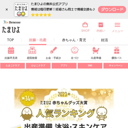
×
内祝い
SHOP
メニュー
TOP
妊娠・出産
赤ちゃん・育児
妊活
妊娠早見表
産院検索
お金・手続き
名づけ
出産準備
優待パス
たまごクラブ
ひよこクラブ
アプリ
SNS
キャンペーン