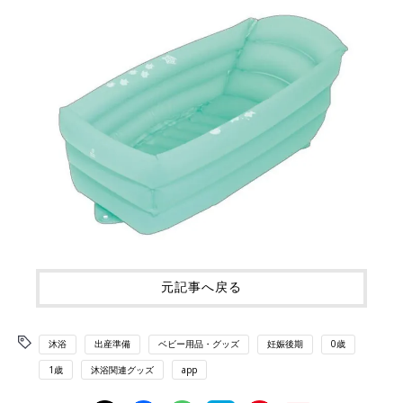
元記事へ戻る
沐浴
出産準備
ベビー用品・グッズ
妊娠後期
0歳
1歳
沐浴関連グッズ
app