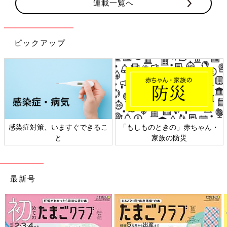
連載一覧へ
ピックアップ
日本外来小児科学会リーフレッ
六星占術 細木かおりさんの人生
ト検討会
相談
最新号