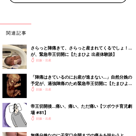
関連記事
さらっと陣痛きて、さらっと産まれてくるでしょ！…
が、緊急帝王切開に【たまひよ 出産体験談】
妊娠・出産
「陣痛はきているのにお産が進まない…」自然分娩の
予定が、過強陣痛のため緊急帝王切開に【たまひよ
出産体験談】
妊娠・出産
帝王切開後…痛い、痛い、ただ痛い【ツボウチ育児劇
場 #81】
妊娠・出産
無痛分娩なのに子宮口全開までの痛みを味わうと