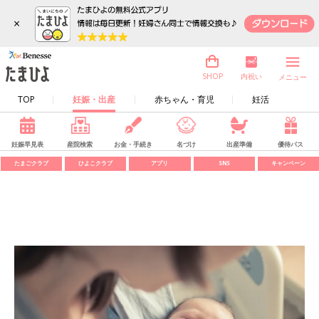
×
内祝い
SHOP
メニュー
TOP
妊娠・出産
赤ちゃん・育児
妊活
妊娠早見表
産院検索
お金・手続き
名づけ
出産準備
優待パス
たまごクラブ
ひよこクラブ
アプリ
SNS
キャンペーン