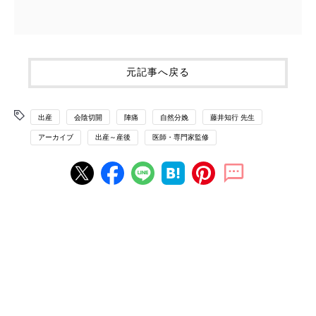
元記事へ戻る
出産
会陰切開
陣痛
自然分娩
藤井知行 先生
アーカイブ
出産～産後
医師・専門家監修