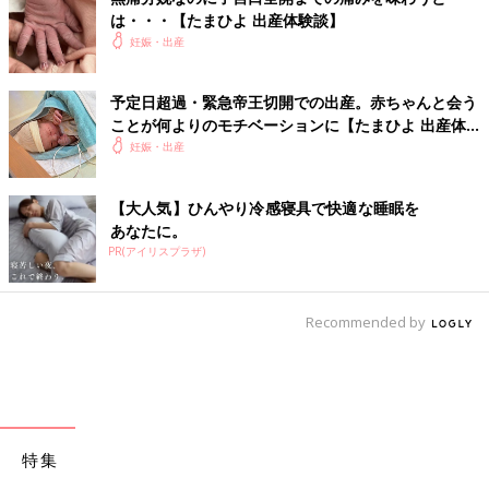
は・・・【たまひよ 出産体験談】
妊娠・出産
予定日超過・緊急帝王切開での出産。赤ちゃんと会う
ことが何よりのモチベーションに【たまひよ 出産体
験談】
妊娠・出産
【大人気】ひんやり冷感寝具で快適な睡眠を
あなたに。
PR(アイリスプラザ)
Recommended by
特集