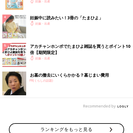
妊娠・出産
妊娠中に読みたい！3冊の「たまひよ」
妊娠・出産
アカチャンホンポでたまひよ雑誌を買うとポイント10
倍【期間限定】
妊娠・出産
お墓の撤去にいくらかかる？墓じまい費用
PR(くらしの話題)
Recommended by
ランキングをもっと見る