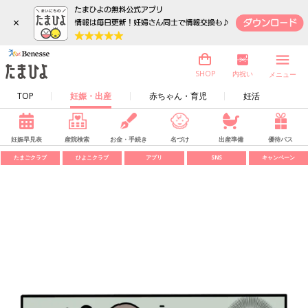
×
内祝い
SHOP
メニュー
TOP
妊娠・出産
赤ちゃん・育児
妊活
妊娠早見表
産院検索
お金・手続き
名づけ
出産準備
優待パス
たまごクラブ
ひよこクラブ
アプリ
SNS
キャンペーン