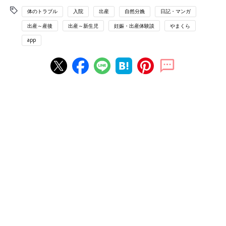
体のトラブル
入院
出産
自然分娩
日記・マンガ
出産～産後
出産～新生児
妊娠・出産体験談
やまくら
app