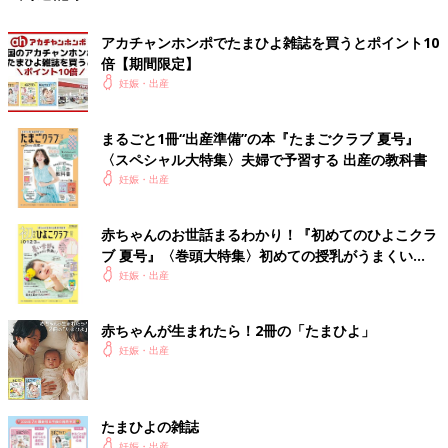
アカチャンホンポでたまひよ雑誌を買うとポイント10
倍【期間限定】
妊娠・出産
まるごと1冊“出産準備”の本『たまごクラブ 夏号』
〈スペシャル大特集〉夫婦で予習する 出産の教科書
妊娠・出産
赤ちゃんのお世話まるわかり！『初めてのひよこクラ
ブ 夏号』〈巻頭大特集〉初めての授乳がうまくい
く！ おっぱい・ミルクの基本と夏のトラブル 解決テ
妊娠・出産
ク
赤ちゃんが生まれたら！2冊の「たまひよ」
妊娠・出産
たまひよの雑誌
妊娠・出産