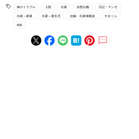
体のトラブル
入院
出産
自然分娩
日記・マンガ
出産～産後
出産～新生児
妊娠・出産体験談
やまくら
app