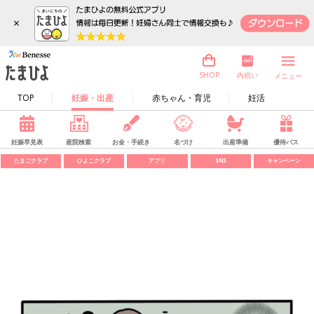
×
内祝い
SHOP
メニュー
TOP
妊娠・出産
赤ちゃん・育児
妊活
妊娠早見表
産院検索
お金・手続き
名づけ
出産準備
優待パス
たまごクラブ
ひよこクラブ
アプリ
SNS
キャンペーン