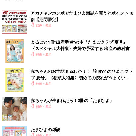
アカチャンホンポでたまひよ雑誌を買うとポイント10
倍【期間限定】
妊娠・出産
まるごと1冊“出産準備”の本『たまごクラブ 夏号』
〈スペシャル大特集〉夫婦で予習する 出産の教科書
妊娠・出産
赤ちゃんのお世話まるわかり！『初めてのひよこクラ
ブ 夏号』〈巻頭大特集〉初めての授乳がうまくい
く！ おっぱい・ミルクの基本と夏のトラブル 解決テ
妊娠・出産
ク
赤ちゃんが生まれたら！2冊の「たまひよ」
妊娠・出産
たまひよの雑誌
妊娠・出産