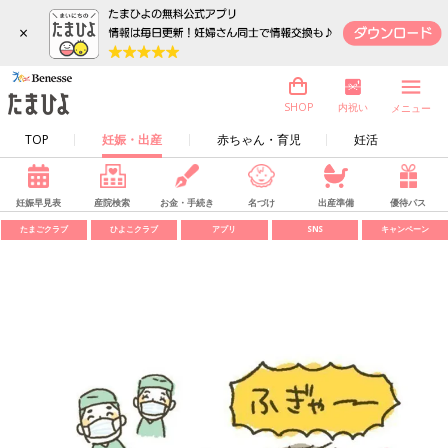
×
内祝い
SHOP
メニュー
TOP
妊娠・出産
赤ちゃん・育児
妊活
妊娠早見表
産院検索
お金・手続き
名づけ
出産準備
優待パス
たまごクラブ
ひよこクラブ
アプリ
SNS
キャンペーン