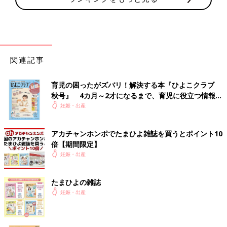
関連記事
育児の困ったがズバリ！解決する本『ひよこクラブ
秋号』 4カ月～2才になるまで、育児に役立つ情報が
いっぱい！
妊娠・出産
アカチャンホンポでたまひよ雑誌を買うとポイント10
倍【期間限定】
妊娠・出産
たまひよの雑誌
妊娠・出産