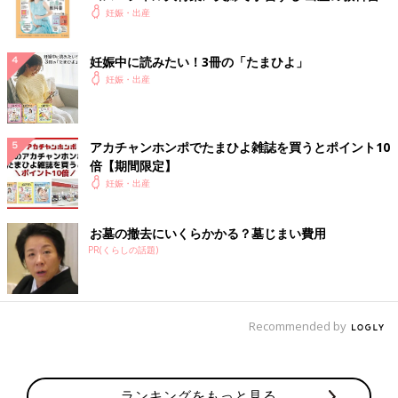
妊娠・出産
妊娠中に読みたい！3冊の「たまひよ」
妊娠・出産
アカチャンホンポでたまひよ雑誌を買うとポイント10
倍【期間限定】
妊娠・出産
お墓の撤去にいくらかかる？墓じまい費用
PR(くらしの話題)
Recommended by
ランキングをもっと見る