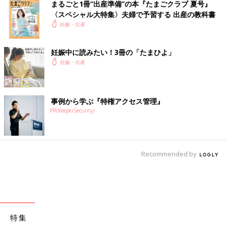
まるごと1冊“出産準備”の本『たまごクラブ 夏号』
〈スペシャル大特集〉夫婦で予習する 出産の教科書
妊娠・出産
妊娠中に読みたい！3冊の「たまひよ」
妊娠・出産
事例から学ぶ『特権アクセス管理』
PR(KeeperSecurity)
Recommended by
特集