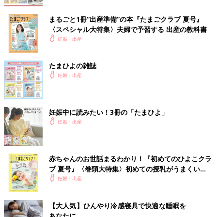
まるごと1冊“出産準備”の本『たまごクラブ 夏号』
〈スペシャル大特集〉夫婦で予習する 出産の教科書
妊娠・出産
たまひよの雑誌
妊娠・出産
妊娠中に読みたい！3冊の「たまひよ」
妊娠・出産
赤ちゃんのお世話まるわかり！『初めてのひよこクラ
ブ 夏号』〈巻頭大特集〉初めての授乳がうまくい
く！ おっぱい・ミルクの基本と夏のトラブル 解決テ
妊娠・出産
ク
【大人気】ひんやり冷感寝具で快適な睡眠を
あなたに。