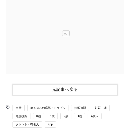
元記事へ戻る
出産
赤ちゃんの病気・トラブル
妊娠初期
妊娠中期
妊娠後期
0歳
1歳
2歳
3歳
4歳～
タレント・有名人
app