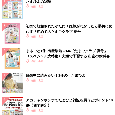
たまひよの雑誌
妊娠・出産
初めて妊娠されたかたに！妊娠がわかったら最初に読
む本『初めてのたまごクラブ 夏号』
妊娠・出産
まるごと1冊“出産準備”の本『たまごクラブ 夏号』
〈スペシャル大特集〉夫婦で予習する 出産の教科書
妊娠・出産
妊娠中に読みたい！3冊の「たまひよ」
妊娠・出産
アカチャンホンポでたまひよ雑誌を買うとポイント10
倍【期間限定】
妊娠・出産