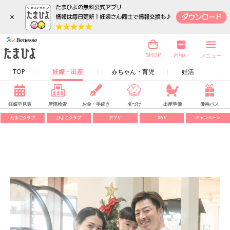
×
内祝い
SHOP
メニュー
TOP
妊娠・出産
赤ちゃん・育児
妊活
妊娠早見表
産院検索
お金・手続き
名づけ
出産準備
優待パス
たまごクラブ
ひよこクラブ
アプリ
SNS
キャンペーン