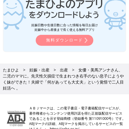
妊娠日数や生後日数に合った情報を毎日お届け
妊娠中から産後まで長く使える無料アプリ
無料ダウンロード
たまひよ
妊娠・出産
出産
女優・美馬アンナさん、
二児のママに。先天性欠損症で生まれつき右手のない息子にようや
く妹ができた！夫婦で「何があっても大丈夫」という覚悟で二人目
妊活へ 。
ＡＢＪマークは、この電子書店・電子書籍配信サービスが、
著作権者からコンテンツ使用許諾を得た正規版配信サービス
であることを示す登録商標（登録番号 第11091000号）です。
ABJマークの詳細、ABJマークを掲示しているサービスの一覧
はこちら→
https://aebs.or.jp/