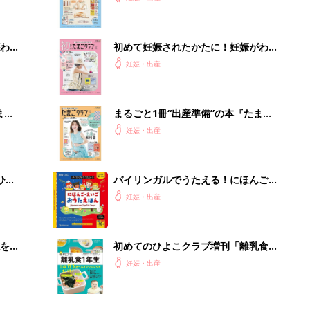
になるまで、育児に役立つ情報がいっ
ぱい！
わか
初めて妊娠されたかたに！妊娠がわか
まご
ったら最初に読む本『初めてのたまご
妊娠・出産
クラブ 夏号』
まご
まるごと1冊“出産準備”の本『たまご
集〉
クラブ 夏号』〈スペシャル大特集〉
妊娠・出産
夫婦で予習する 出産の教科書
ひ
バイリンガルでうたえる！にほんご
えいご おうたえほん（たまひよ おう
妊娠・出産
た絵本）
を買
初めてのひよこクラブ増刊「離乳食1
年生 1皿作るだけ！オールインワン​レ
妊娠・出産
シピ」