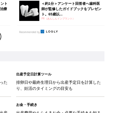
ラント
＜約1分＞アンケート回答者へ歯科医
治療
師が監修したガイドブックをプレゼン
ト。65歳以...
PR（あんしんインプラント）
Recommended by
出産予定日計算ツール
った
排卵日や最終生理日から出産予定日を計算した
り、妊活のタイミングの目安も
お金・手続き
出産
出産費用やもらえるお金・必要な手続きを知ろ