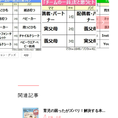
ョン・グッズ
app
関連記事
育児の困ったがズバリ！解決する本
『ひよこクラブ 秋号』 4カ月～2才
妊娠・出産