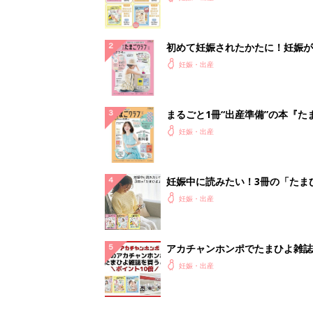
初めて妊娠されたかたに！妊娠が
ったら最初に読む本『初めてのた
妊娠・出産
クラブ 夏号』
まるごと1冊“出産準備”の本『た
クラブ 夏号』〈スペシャル大特
妊娠・出産
夫婦で予習する 出産の教科書
妊娠中に読みたい！3冊の「たま
よ」
妊娠・出産
アカチャンホンポでたまひよ雑誌
うとポイント10倍【期間限定】
妊娠・出産