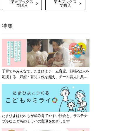
楽天ブックス
楽天ブックス
で購入
で購入
特集
子育てをみんなで。たまひよチーム育児。頑張る2人を
応援する、妊娠・育児世代を超え、チーム育児に共感
する社会を目指していきます。
たまひよはだれもが産み育てやすい社会と、サステナ
ブルなこどものミライの実現をめざします