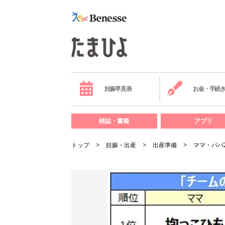
妊娠早見表
お金・手続
雑誌・書籍
アプリ
トップ
妊娠・出産
出産準備
ママ・パパ