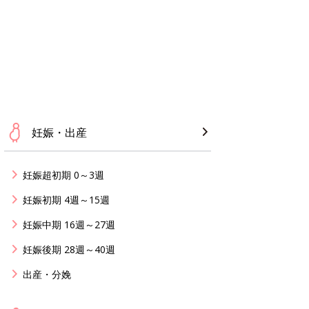
妊娠・出産
妊娠超初期 0～3週
妊娠初期 4週～15週
妊娠中期 16週～27週
妊娠後期 28週～40週
出産・分娩