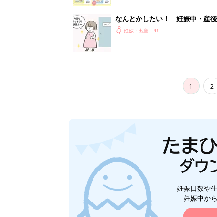
なんとかしたい！ 妊娠中・産
妊娠・出産
1
2
妊娠日数や
妊娠中か