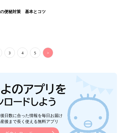
後の便秘対策 基本とコツ
3
4
5
>
生後日数に合った情報を毎日お届け
ら産後まで長く使える無料アプリ