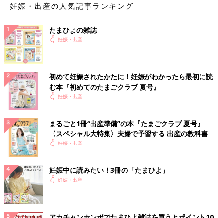
妊娠・出産の人気記事ランキング
たまひよの雑誌
妊娠・出産
初めて妊娠されたかたに！妊娠がわかったら最初に読
む本『初めてのたまごクラブ 夏号』
妊娠・出産
まるごと1冊“出産準備”の本『たまごクラブ 夏号』
〈スペシャル大特集〉夫婦で予習する 出産の教科書
妊娠・出産
妊娠中に読みたい！3冊の「たまひよ」
妊娠・出産
アカチャンホンポでたまひよ雑誌を買うとポイント10