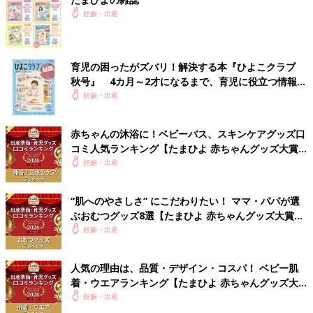
妊娠・出産
育児の困ったがズバリ！解決する本『ひよこクラブ
秋号』 4カ月～2才になるまで、育児に役立つ情報が
いっぱい！
妊娠・出産
赤ちゃんの沐浴に！ベビーバス、スキンケアグッズ口
コミ人気ランキング【たまひよ 赤ちゃんグッズ大賞
2026】
妊娠・出産
“肌へのやさしさ” にこだわりたい！ ママ・パパが選
ぶおむつグッズ8選【たまひよ 赤ちゃんグッズ大賞
2026】
妊娠・出産
人気の理由は、品質・デザイン・コスパ！ ベビー肌
着・ウエアランキング【たまひよ 赤ちゃんグッズ大
賞2026】
妊娠・出産