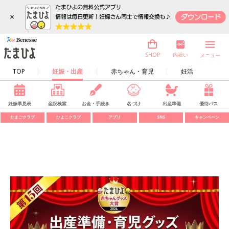
×
内祝い
SHOP
メニュー
TOP
妊娠・出産
赤ちゃん・育児
妊活
妊娠早見表
産院検索
お金・手続き
名づけ
出産準備
優待パス
たまごクラブ
ひよこクラブ
アプリ
SNS
キャンペーン