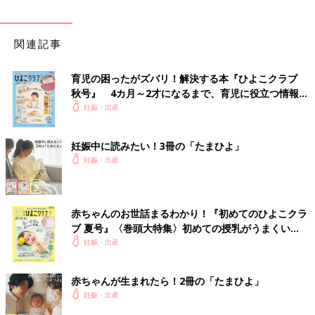
関連記事
育児の困ったがズバリ！解決する本『ひよこクラブ
秋号』 4カ月～2才になるまで、育児に役立つ情報が
いっぱい！
妊娠・出産
妊娠中に読みたい！3冊の「たまひよ」
妊娠・出産
赤ちゃんのお世話まるわかり！『初めてのひよこクラ
ブ 夏号』〈巻頭大特集〉初めての授乳がうまくい
く！ おっぱい・ミルクの基本と夏のトラブル 解決テ
妊娠・出産
ク
赤ちゃんが生まれたら！2冊の「たまひよ」
妊娠・出産