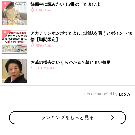
妊娠中に読みたい！3冊の「たまひよ」
妊娠・出産
アカチャンホンポでたまひよ雑誌を買うとポイント10
倍【期間限定】
妊娠・出産
お墓の撤去にいくらかかる？墓じまい費用
PR(くらしの話題)
Recommended by
ランキングをもっと見る