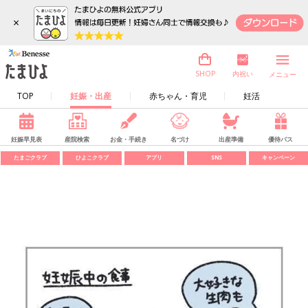
×
内祝い
SHOP
メニュー
TOP
妊娠・出産
赤ちゃん・育児
妊活
妊娠早見表
産院検索
お金・手続き
名づけ
出産準備
優待パス
たまごクラブ
ひよこクラブ
アプリ
SNS
キャンペーン