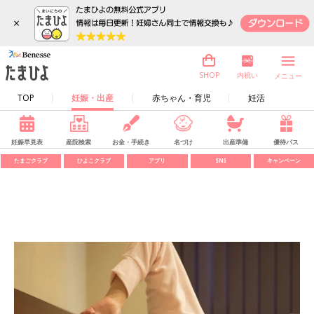
×
内祝い
SHOP
メニュー
TOP
妊娠・出産
赤ちゃん・育児
妊活
妊娠早見表
産院検索
お金・手続き
名づけ
出産準備
優待パス
たまごクラブ
ひよこクラブ
アプリ
SNS
キャンペーン