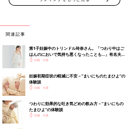
関連記事
第1子妊娠中のトリンドル玲奈さん。「つわり中はご
はんのにおいで気持ち悪くなったことも…」有名夫婦
のYouTubeから学んだ夫がつわり中にしたことと
妊娠・出産
は？（たまひよ独占インタビュー後編）
妊娠初期症状の軽減に不安－”まいにちのたまひよ”の
体験談
妊娠・出産
つわりに効果的な吐き気どめの飲み方－”まいにちの
たまひよ”の体験談
妊娠・出産