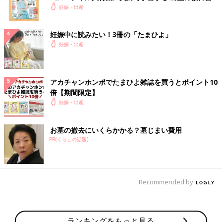
妊娠・出産
妊娠中に読みたい！3冊の「たまひよ」
妊娠・出産
アカチャンホンポでたまひよ雑誌を買うとポイント10
倍【期間限定】
妊娠・出産
お墓の撤去にいくらかかる？墓じまい費用
PR(くらしの話題)
Recommended by
ランキングをもっと見る