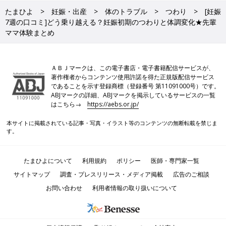
たまひよ
妊娠・出産
体のトラブル
つわり
[妊娠
7週の口コミ]どう乗り越える？妊娠初期のつわりと体調変化★先輩
ママ体験まとめ
ＡＢＪマークは、この電子書店・電子書籍配信サービスが、
著作権者からコンテンツ使用許諾を得た正規版配信サービス
であることを示す登録商標（登録番号 第11091000号）です。
ABJマークの詳細、ABJマークを掲示しているサービスの一覧
はこちら→
https://aebs.or.jp/
本サイトに掲載されている記事・写真・イラスト等のコンテンツの無断転載を禁じま
す。
たまひよについて
利用規約
ポリシー
医師・専門家一覧
サイトマップ
調査・プレスリリース・メディア掲載
広告のご相談
お問い合わせ
利用者情報の取り扱いについて