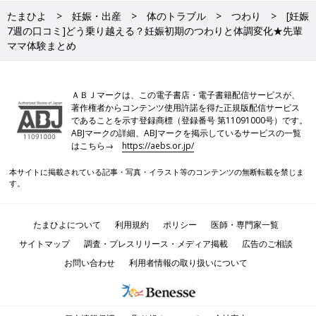
たまひよ
妊娠・出産
体のトラブル
つわり
[妊娠
7週の口コミ]どう乗り越える？妊娠初期のつわりと体調変化★先輩
ママ体験まとめ
ＡＢＪマークは、この電子書店・電子書籍配信サービスが、
著作権者からコンテンツ使用許諾を得た正規版配信サービス
であることを示す登録商標（登録番号 第11091000号）です。
ABJマークの詳細、ABJマークを掲示しているサービスの一覧
はこちら→
https://aebs.or.jp/
本サイトに掲載されている記事・写真・イラスト等のコンテンツの無断転載を禁じま
す。
たまひよについて
利用規約
ポリシー
医師・専門家一覧
サイトマップ
調査・プレスリリース・メディア掲載
広告のご相談
お問い合わせ
利用者情報の取り扱いについて