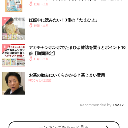
妊娠・出産
妊娠中に読みたい！3冊の「たまひよ」
妊娠・出産
アカチャンホンポでたまひよ雑誌を買うとポイント10
倍【期間限定】
妊娠・出産
お墓の撤去にいくらかかる？墓じまい費用
PR(くらしの話題)
Recommended by
ランキングをもっと見る