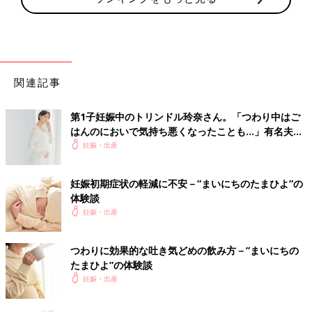
関連記事
第1子妊娠中のトリンドル玲奈さん。「つわり中はご
はんのにおいで気持ち悪くなったことも…」有名夫婦
のYouTubeから学んだ夫がつわり中にしたことと
妊娠・出産
は？（たまひよ独占インタビュー後編）
妊娠初期症状の軽減に不安－”まいにちのたまひよ”の
体験談
妊娠・出産
つわりに効果的な吐き気どめの飲み方－”まいにちの
たまひよ”の体験談
妊娠・出産