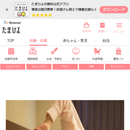
×
内祝い
SHOP
メニュー
TOP
妊娠・出産
赤ちゃん・育児
妊活
妊娠早見表
産院検索
お金・手続き
名づけ
出産準備
優待パス
たまごクラブ
ひよこクラブ
アプリ
SNS
キャンペーン