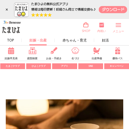
×
内祝い
SHOP
メニュー
TOP
妊娠・出産
赤ちゃん・育児
妊活
妊娠早見表
産院検索
お金・手続き
名づけ
出産準備
優待パス
たまごクラブ
ひよこクラブ
アプリ
SNS
キャンペーン