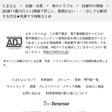
たまひよ
妊娠・出産
体のトラブル
妊娠中の便秘
[妊娠11週の口コミ]便秘で苦しい、夜眠れない・・・少しでも解消
する方法★先輩ママ体験まとめ
ＡＢＪマークは、この電子書店・電子書籍配信サービスが、
著作権者からコンテンツ使用許諾を得た正規版配信サービス
であることを示す登録商標（登録番号 第11091000号）です。
ABJマークの詳細、ABJマークを掲示しているサービスの一覧
はこちら→
https://aebs.or.jp/
本サイトに掲載されている記事・写真・イラスト等のコンテンツの無断転載を禁じま
す。
たまひよについて
利用規約
ポリシー
医師・専門家一覧
サイトマップ
調査・プレスリリース・メディア掲載
広告のご相談
お問い合わせ
利用者情報の取り扱いについて