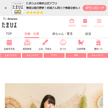
×
内祝い
SHOP
メニュー
TOP
妊娠・出産
赤ちゃん・育児
妊活
妊娠早見表
産院検索
お金・手続き
名づけ
出産準備
優待パス
たまごクラブ
ひよこクラブ
アプリ
SNS
キャンペーン