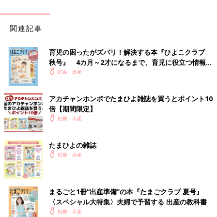
関連記事
育児の困ったがズバリ！解決する本『ひよこクラブ
秋号』 4カ月～2才になるまで、育児に役立つ情報が
いっぱい！
妊娠・出産
アカチャンホンポでたまひよ雑誌を買うとポイント10
倍【期間限定】
妊娠・出産
たまひよの雑誌
妊娠・出産
まるごと1冊“出産準備”の本『たまごクラブ 夏号』
〈スペシャル大特集〉夫婦で予習する 出産の教科書
妊娠・出産