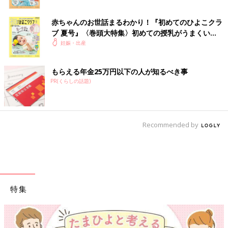
赤ちゃんのお世話まるわかり！『初めてのひよこクラ
ブ 夏号』〈巻頭大特集〉初めての授乳がうまくい
く！ おっぱい・ミルクの基本と夏のトラブル 解決テ
妊娠・出産
ク
もらえる年金25万円以下の人が知るべき事
PR(くらしの話題)
Recommended by
特集