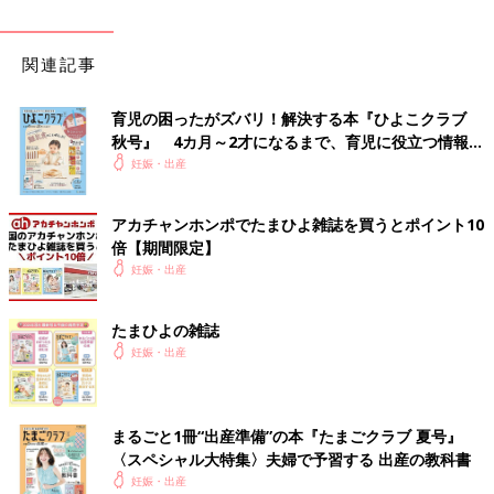
関連記事
育児の困ったがズバリ！解決する本『ひよこクラブ
秋号』 4カ月～2才になるまで、育児に役立つ情報が
いっぱい！
妊娠・出産
アカチャンホンポでたまひよ雑誌を買うとポイント10
倍【期間限定】
妊娠・出産
たまひよの雑誌
妊娠・出産
まるごと1冊“出産準備”の本『たまごクラブ 夏号』
〈スペシャル大特集〉夫婦で予習する 出産の教科書
妊娠・出産