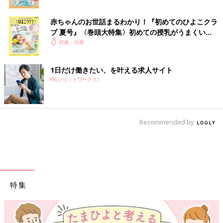
赤ちゃんのお世話まるわかり！『初めてのひよこクラ
ブ 夏号』〈巻頭大特集〉初めての授乳がうまくい
く！ おっぱい・ミルクの基本と夏のトラブル 解決テ
妊娠・出産
ク
1日だけ働きたい、を叶える求人サイト
PR(ショットワークス)
Recommended by
特集