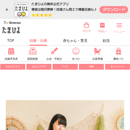
×
内祝い
SHOP
メニュー
TOP
妊娠・出産
赤ちゃん・育児
妊活
妊娠早見表
産院検索
お金・手続き
名づけ
出産準備
優待パス
たまごクラブ
ひよこクラブ
アプリ
SNS
キャンペーン