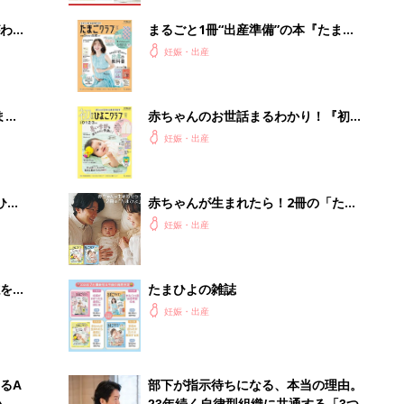
わか
まるごと1冊“出産準備”の本『たまご
まご
クラブ 夏号』〈スペシャル大特集〉
妊娠・出産
夫婦で予習する 出産の教科書
まご
赤ちゃんのお世話まるわかり！『初め
集〉
てのひよこクラブ 夏号』〈巻頭大特
妊娠・出産
集〉初めての授乳がうまくいく！ お
っぱい・ミルクの基本と夏のトラブル
解決テク
ひ
赤ちゃんが生まれたら！2冊の「たま
ひよ」
妊娠・出産
を買
たまひよの雑誌
妊娠・出産
るA
部下が指示待ちになる、本当の理由。
い
23年続く自律型組織に共通する「3つ