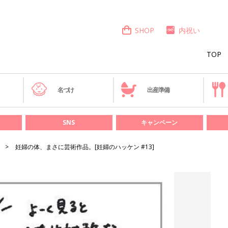
SHOP
内祝い
TOP
き
名づけ
出産準備
SNS
キャンペーン
妊婦の体、まさに芸術作品。[妊婦のハッケン #13]