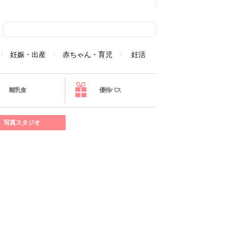
妊娠・出産
赤ちゃん・育児
妊活
離乳食
優待パス
写真スタジオ