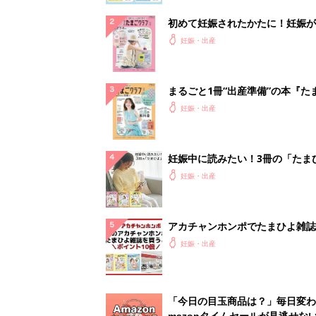
初めて妊娠されたかたに！妊娠が
ったら最初に読む本『初めてのた
妊娠・出産
クラブ 夏号』
まるごと1冊“出産準備”の本『た
クラブ 夏号』〈スペシャル大特
妊娠・出産
夫婦で予習する 出産の教科書
妊娠中に読みたい！3冊の「たま
よ」
妊娠・出産
アカチャンホンポでたまひよ雑誌
うとポイント10倍【期間限定】
妊娠・出産
「今日の目玉商品は？」毎日変わ
mazonタイムセールが見逃せな