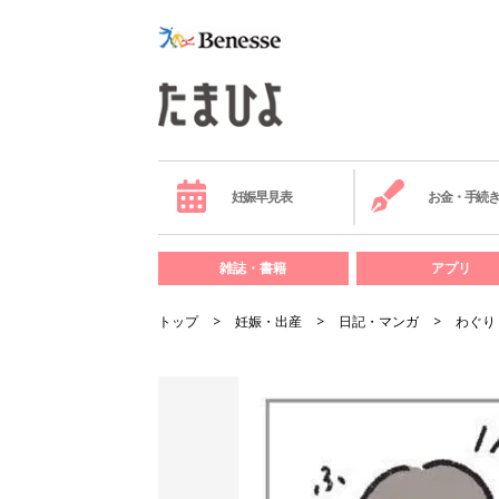
妊娠早見表
お金・手続
雑誌・書籍
アプリ
トップ
妊娠・出産
日記・マンガ
わぐり