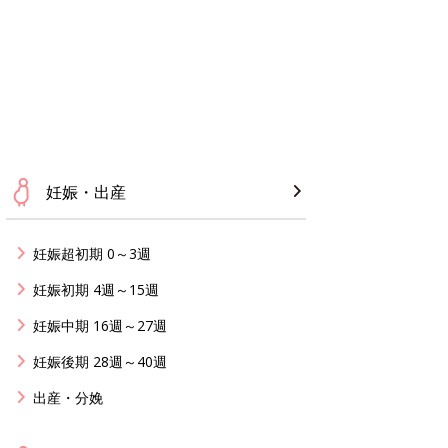
妊娠・出産
妊娠超初期 0～3週
妊娠初期 4週～15週
妊娠中期 16週～27週
妊娠後期 28週～40週
出産・分娩