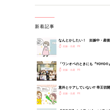
新着記事
なんとかしたい！ 妊娠中・産
妊娠・出産
「ワンオペのときにも『YOYO®
会に登場。「YOYO®」を愛用し
妊娠・出産
意外とケアしていない!? 帝王
妊娠・出産