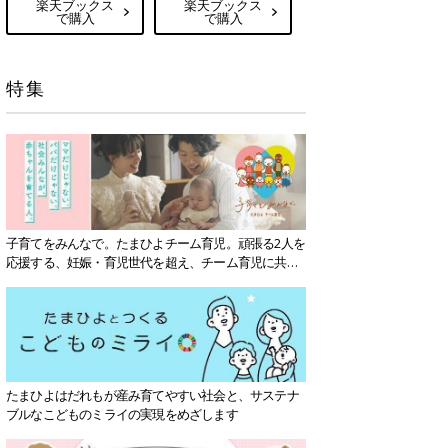
楽天ブックス
楽天ブックス
で購入
で購入
特集
子育てをみんなで。たまひよチーム育児。頑張る2人を
応援する、妊娠・育児世代を超え、チーム育児に共感
する社会を目指していきます。
たまひよはだれもが産み育てやすい社会と、サステナ
ブルなこどものミライの実現をめざします