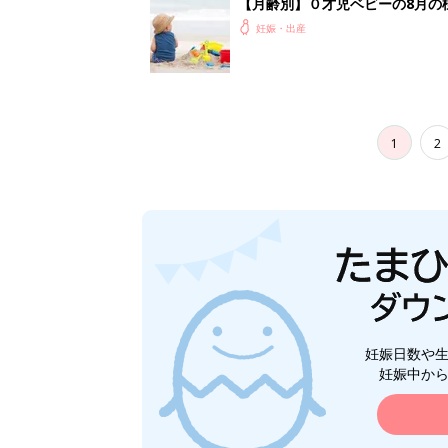
【月齢別】０才児ベビーの8月の
妊娠・出産
1
2
妊娠日数や
妊娠中か