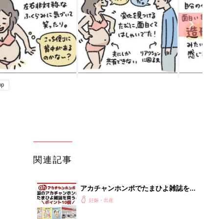
pp
関連記事
アカチャンホンポでたまひよ雑誌を買
うとポイント10倍【期間限定】
妊娠・出産