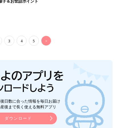
様子＆お世話ポイント
3
4
5
>
生後日数に合った情報を毎日お届け
ら産後まで長く使える無料アプリ
ダウンロード