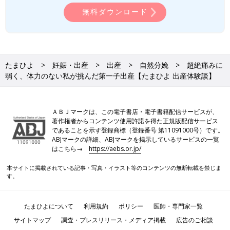
無料ダウンロード
たまひよ
妊娠・出産
出産
自然分娩
超絶痛みに
弱く、体力のない私が挑んだ第一子出産【たまひよ 出産体験談】
ＡＢＪマークは、この電子書店・電子書籍配信サービスが、
著作権者からコンテンツ使用許諾を得た正規版配信サービス
であることを示す登録商標（登録番号 第11091000号）です。
ABJマークの詳細、ABJマークを掲示しているサービスの一覧
はこちら→
https://aebs.or.jp/
本サイトに掲載されている記事・写真・イラスト等のコンテンツの無断転載を禁じま
す。
たまひよについて
利用規約
ポリシー
医師・専門家一覧
サイトマップ
調査・プレスリリース・メディア掲載
広告のご相談