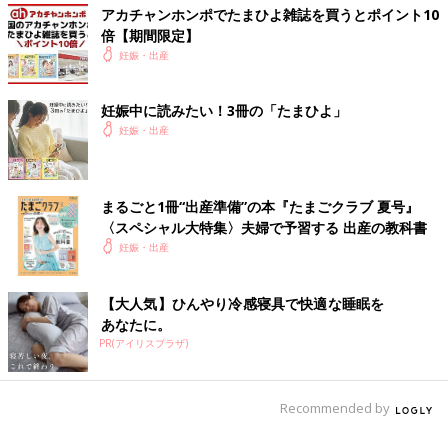
アカチャンホンポでたまひよ雑誌を買うとポイント10
倍【期間限定】
妊娠・出産
妊娠中に読みたい！3冊の「たまひよ」
妊娠・出産
まるごと1冊“出産準備”の本『たまごクラブ 夏号』
〈スペシャル大特集〉夫婦で予習する 出産の教科書
妊娠・出産
【大人気】ひんやり冷感寝具で快適な睡眠を
あなたに。
PR(アイリスプラザ)
Recommended by