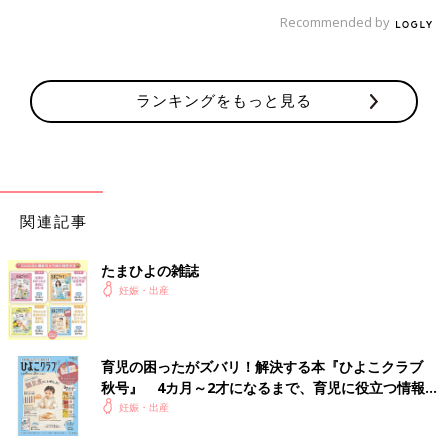
Recommended by
ランキングをもっと見る
関連記事
たまひよの雑誌
妊娠・出産
育児の困ったがズバリ！解決する本『ひよこクラブ
秋号』 4カ月～2才になるまで、育児に役立つ情報が
いっぱい！
妊娠・出産