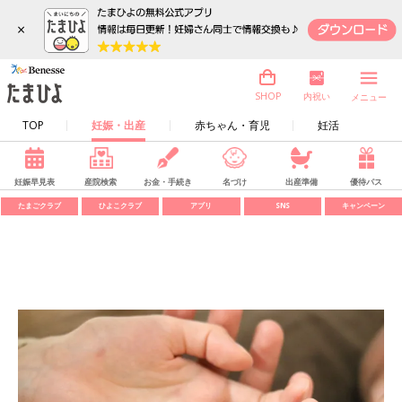
×
内祝い
SHOP
メニュー
TOP
妊娠・出産
赤ちゃん・育児
妊活
妊娠早見表
産院検索
お金・手続き
名づけ
出産準備
優待パス
たまごクラブ
ひよこクラブ
アプリ
SNS
キャンペーン