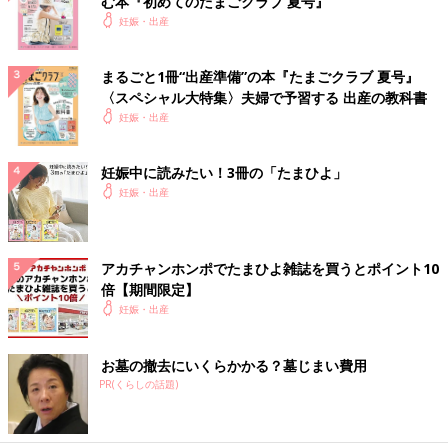
む本『初めてのたまごクラブ 夏号』
妊娠・出産
まるごと1冊“出産準備”の本『たまごクラブ 夏号』
〈スペシャル大特集〉夫婦で予習する 出産の教科書
妊娠・出産
妊娠中に読みたい！3冊の「たまひよ」
妊娠・出産
アカチャンホンポでたまひよ雑誌を買うとポイント10
倍【期間限定】
妊娠・出産
お墓の撤去にいくらかかる？墓じまい費用
PR(くらしの話題)